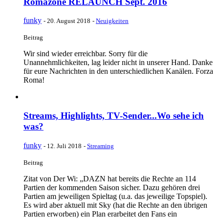
Romazone RELAUNCH Sept. 2016
funky
-
20. August 2018
-
Neuigkeiten
Beitrag
Wir sind wieder erreichbar. Sorry für die
Unannehmlichkeiten, lag leider nicht in unserer Hand. Danke
für eure Nachrichten in den unterschiedlichen Kanälen. Forza
Roma!
Streams, Highlights, TV-Sender...Wo sehe ich
was?
funky
-
12. Juli 2018
-
Streaming
Beitrag
Zitat von Der Wi: „DAZN hat bereits die Rechte an 114
Partien der kommenden Saison sicher. Dazu gehören drei
Partien am jeweiligen Spieltag (u.a. das jeweilige Topspiel).
Es wird aber aktuell mit Sky (hat die Rechte an den übrigen
Partien erworben) ein Plan erarbeitet den Fans ein