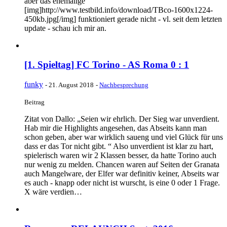
aber das ehemalige
[img]http://www.testbild.info/download/TBco-1600x1224-
450kb.jpg[/img] funktioniert gerade nicht - vl. seit dem letzten
update - schau ich mir an.
[1. Spieltag] FC Torino - AS Roma 0 : 1
funky
-
21. August 2018
-
Nachbesprechung
Beitrag
Zitat von Dallo: „Seien wir ehrlich. Der Sieg war unverdient.
Hab mir die Highlights angesehen, das Abseits kann man
schon geben, aber war wirklich saueng und viel Glück für uns
dass er das Tor nicht gibt. “ Also unverdient ist klar zu hart,
spielerisch waren wir 2 Klassen besser, da hatte Torino auch
nur wenig zu melden. Chancen waren auf Seiten der Granata
auch Mangelware, der Elfer war definitiv keiner, Abseits war
es auch - knapp oder nicht ist wurscht, is eine 0 oder 1 Frage.
X wäre verdien…