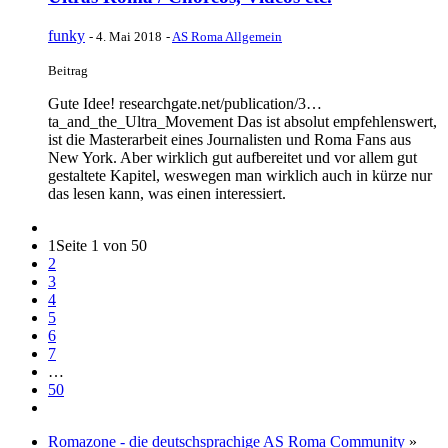
funky
-
4. Mai 2018
-
AS Roma Allgemein
Beitrag
Gute Idee! researchgate.net/publication/3…
ta_and_the_Ultra_Movement Das ist absolut empfehlenswert,
ist die Masterarbeit eines Journalisten und Roma Fans aus
New York. Aber wirklich gut aufbereitet und vor allem gut
gestaltete Kapitel, weswegen man wirklich auch in kürze nur
das lesen kann, was einen interessiert.
1
Seite 1 von 50
2
3
4
5
6
7
…
50
Romazone - die deutschsprachige AS Roma Community
»