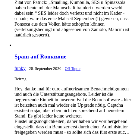
Zitat von Patrick: „Smalling, Kumbulla, SES u Spinazzola
haben heute mit der Mannschaft trainiert u werden wschl
dabei sein “ SES leider doch verletzt und nicht im Kader -
schade, wäre das erste Mal seit September (!) gewesen, dass
Fonseca aus dem Vollen hätte schöpfen können
(verletzungsbedingt und abgesehen von Zaniolo, Mancini ist
natürlich gesperrt).
Spam auf Romazone
funky
-
28. September 2020
-
Off-Topic
Beitrag
Hey, danke mal für eure aufmerksamen Benachrichtigungen
und auch die Unterstützungsangebote. Leider ist die
begrenzende Einheit in unserem Fall die Boardsoftware - hier
ist beizeiten auch mal wieder ein Upgrade nötig. Captcha
existiert sogar, aber eben nicht entsprechend auf neuestem
Stand. Es gibt leider keine weiteren
Einstellungsmöglichkeiten, daher haben wir vorübergehend
eingestellt, dass ein Benutzer erst durch einen Administrator
freigegeben werden muss - so sollte sich das fürs erste auc…