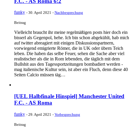
F.C. - AS Roma 6:2
funky
-
30. April 2021
-
Nachbesprechung
Beitrag
Vielleicht braucht ihr meine regelmäßigen posts hier doch ein
bisserl als Gegenpol, hehe. Ich bin schon abgekühlt, hab mich
auf twitter abreagiert mit einigen Diskussionspartnern,
vorwiegend emigrierte Römer, die in UK oder übern Teich
leben. Die haben das selbe Feuer, sehen die Sache aber viel
realistischer als die in Rom lebenden, die täglich mit dem
Bullshit aus den Tagessportzeitungen bombadiert werden -
mag italienische Kultur sein, ist aber ein Fluch, denn diese 40
Seiten Calcio müssen täg…
[UEL Halbfinale Hinspiel] Manchester United
F.C. - AS Roma
funky
-
29. April 2021
-
Vorbesprechung
Beitrag