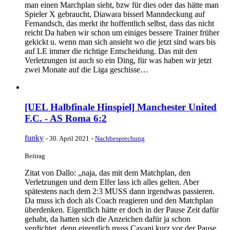
man einen Marchplan sieht, bzw für dies oder das hätte man
Spieler X gebraucht, Diawara bisserl Manndeckung auf
Fernandsch, das merkt ihr hoffentlich selbst, dass das nicht
reicht Da haben wir schon um einiges bessere Trainer früher
gekickt u. wenn man sich ansieht wo die jetzt sind wars bis
auf LE immer die richtige Entscheidung. Das mit den
Verletzungen ist auch so ein Ding, für was haben wir jetzt
zwei Monate auf die Liga geschisse…
[UEL Halbfinale Hinspiel] Manchester United
F.C. - AS Roma 6:2
funky
-
30. April 2021
-
Nachbesprechung
Beitrag
Zitat von Dallo: „naja, das mit dem Matchplan, den
Verletzungen und dem Elfer lass ich alles gelten. Aber
spätestens nach dem 2:3 MUSS dann irgendwas passieren.
Da muss ich doch als Coach reagieren und den Matchplan
überdenken. Eigentlich hätte er doch in der Pause Zeit dafür
gehabt, da hatten sich die Anzeichen dafür ja schon
verdichtet, denn eigentlich muss Cavani kurz vor der Pause