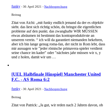
funky
-
30. April 2021
-
Nachbesprechung
Beitrag
Zitat von Aichi: „mit funky endlich jemand da der es objektiv
sieht. das liest sich richtig schön, du bringst die eigentlichen
probleme auf den punkt. das zwanghafte WIR MÜSSEN
etwas abräumen ist bestimmt das kontraproduktivste an
unserem verein. “ ich will da garantiert niemanden bekehren,
aber ich bin lange genug roma-fan, der nicht in Rom lebt, dass
mir aussagen wie "jeder römische primavera-spieler verdient
seine chance im kader" oder "nächstes jahr müssen wir x, y
und z holen, damit wir um …
[UEL Halbfinale Hinspiel] Manchester United
F.C. - AS Roma 6:2
funky
-
30. April 2021
-
Nachbesprechung
Beitrag
Zitat von Patrick: „Ja gut, wir reden nach 2 Jahren davon, ob