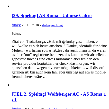
[29. Spieltag] AS Roma - Udinese Calcio
funky
-
1. Juli 2020
-
Vorbesprechung
Beitrag
Zitat von Trotzaburga: „Hab mit @funky geschrieben, er
will/wollte es sich heute ansehen. “ Danke jedenfalls für deine
Mühen - wir hatten sowas letztes Jahr auch intensiv, da waren
es aber "nur" registrierte benutzer, das konnten wir abstellen -
gepostete threads sind etwas mühsamer, aber ich hab den
service provider kontaktiert, er checkt das morgen. wir
quatschen dann wegen diverser möglichkeiten - weil discord
gefallen ist: bin auch kein fan, aber umstieg auf etwas mobile-
freundlicheres wäre …
[UEL 2. Spieltag] Wolfsberger AC - AS Roma 1
: 1
funky