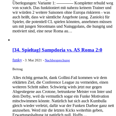
Überlegungen: Variante 1: ------------- Kompletter rebuild weg
von scratch. Das funktioniert mit nahezu keinem Trainer und
wir würden 2 weitere Saisonen ohne Europa riskieren - was
auch heißt, dass wir sämtliche Angebote (ausg. Zaniolo) für
Spieler, die potentiell CL spielen könnten, annehmen müssen
um mit jungen Strootmans und Nainggolans, die hungrig und
motiviert sind, eine neue Roma au…
[34. Spieltag] Sampdoria vs. AS Roma 2:0
funky
-
3. Mai 2021
-
Nachbesprechung
Beitrag
Alles richtig gemacht, dank Gollini-Fail kommen wir dem
erklärten Ziel, die Conference League zu vermeiden, einen
weiteren Schritt näher. Schwierig wirds jetzt nur gegen
Abgestiegene aus Crotone, betrunkene Meister von Inter und
dem Derby, weil da vermutlich sogar ein Funke Motivation
mitschwimmen könnte. Natürlich hat sich auch Kumbulla
gleich wieder verletzt, dafür war der Funken Darboe ganz nett
anzusehen. Werd mir die letzten Kicks weiterhin geben,
Erwartungshaltung ist natürlich null, Hoffn…