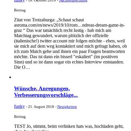
-
18. Oktober 2019
-
Nachbesprechung
Beitrag
Zitat von Trotzaburga: „Schaut schaut
asroma.com/en/news/2019/10/rom…ndreas-dream-game-in-
graz “ Das war tatsächlich recht lustig - hab mich am
Matchtag gewundert, warum plötzlich der offizielle
(italienische!) twitter account mir folgen möchte - eben, weil
sie mich auf dem weg kontaktiert und mich gefragt haben, ob
ich zum Match gehe und ihnen ein paar Fragen beantworten
möchte. Das ist dann ein bisserl "eskaliert" (im positiven
Sinn) und so ist dann sogar ein echtes Interview entstanden.
Die O…
Wünsche, Anregungen,
Verbesserungsvorschläge...
funky
-
21. August 2018
-
Neuigkeiten
Beitrag
TEST Jo, stimmt, beim verlinken hats was, hochladen geht,