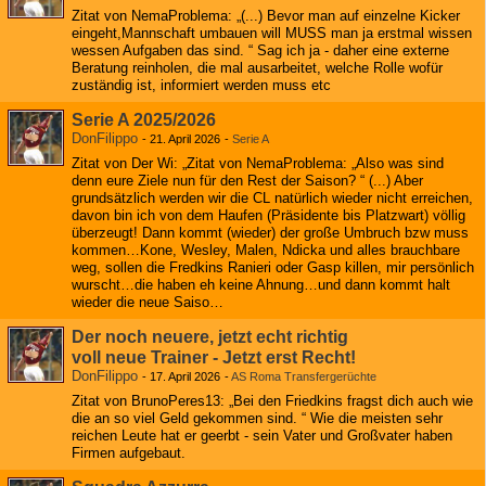
Zitat von NemaProblema: „(...) Bevor man auf einzelne Kicker
eingeht,Mannschaft umbauen will MUSS man ja erstmal wissen
wessen Aufgaben das sind. “ Sag ich ja - daher eine externe
Beratung reinholen, die mal ausarbeitet, welche Rolle wofür
zuständig ist, informiert werden muss etc
Serie A 2025/2026
DonFilippo
-
21. April 2026
-
Serie A
Zitat von Der Wi: „Zitat von NemaProblema: „Also was sind
denn eure Ziele nun für den Rest der Saison? “ (...) Aber
grundsätzlich werden wir die CL natürlich wieder nicht erreichen,
davon bin ich von dem Haufen (Präsidente bis Platzwart) völlig
überzeugt! Dann kommt (wieder) der große Umbruch bzw muss
kommen…Kone, Wesley, Malen, Ndicka und alles brauchbare
weg, sollen die Fredkins Ranieri oder Gasp killen, mir persönlich
wurscht…die haben eh keine Ahnung…und dann kommt halt
wieder die neue Saiso…
Der noch neuere, jetzt echt richtig
voll neue Trainer - Jetzt erst Recht!
DonFilippo
-
17. April 2026
-
AS Roma Transfergerüchte
Zitat von BrunoPeres13: „Bei den Friedkins fragst dich auch wie
die an so viel Geld gekommen sind. “ Wie die meisten sehr
reichen Leute hat er geerbt - sein Vater und Großvater haben
Firmen aufgebaut.