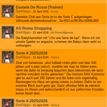
Daniele De Rossi (Trainer)
DonFilippo
-
29. April 2026
-
Archiv
Danieles Club aus Ostia ist in die Serie C aufgestiegen:
11freunde.de/international/ser…5a-4f21-ac99-35cc4268c468
AS Roma Shopping
DonFilippo
-
23. April 2026
-
AS Roma Allgemein
Die Babyklamotten mit "c'ho una fame da lupi". Wenn ich mir
unsere Spieler so angucke, scheinen die Babys dann wohl zu
verhungern.
Serie A 2025/2026
DonFilippo
-
22. April 2026
-
Serie A
Zitat von fantasista: „also fußball clubs gibts seit über 100
jahren und n paar versch. modelle wie man es führen kann,
wenn die dafür ne beratung brauchen dann bekommen die auch
nachher trotzdem nichts gebacken “ Die meisten DAX Konzerne
gibt es auch seit 100 Jahren und die holen sich regelmäßig
Beratungen ins Haus um genau sowas zu klären. Dafür ist ein
externer Blick auch ganz gut. Ganz offenbar fehlt da nämlich
etwas im Verein und wahrscheinlich ist aus politischen Gründen
keiner bereit darü…
Serie A 2025/2026
DonFilippo
-
21. April 2026
-
Serie A