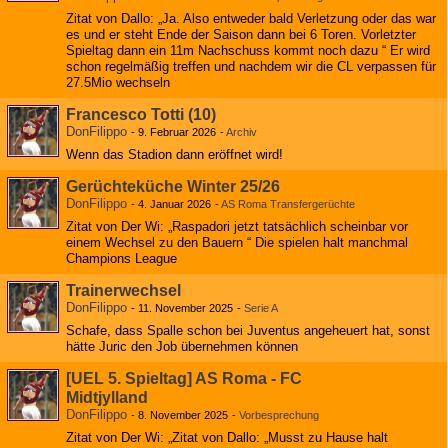
Zitat von Dallo: „Ja. Also entweder bald Verletzung oder das war
es und er steht Ende der Saison dann bei 6 Toren. Vorletzter
Spieltag dann ein 11m Nachschuss kommt noch dazu “ Er wird
schon regelmäßig treffen und nachdem wir die CL verpassen für
27.5Mio wechseln
Francesco Totti (10)
DonFilippo
-
9. Februar 2026
-
Archiv
Wenn das Stadion dann eröffnet wird!
Gerüchteküche Winter 25/26
DonFilippo
-
4. Januar 2026
-
AS Roma Transfergerüchte
Zitat von Der Wi: „Raspadori jetzt tatsächlich scheinbar vor
einem Wechsel zu den Bauern “ Die spielen halt manchmal
Champions League
Trainerwechsel
DonFilippo
-
11. November 2025
-
Serie A
Schafe, dass Spalle schon bei Juventus angeheuert hat, sonst
hätte Juric den Job übernehmen können
[UEL 5. Spieltag] AS Roma - FC
Midtjylland
DonFilippo
-
8. November 2025
-
Vorbesprechung
Zitat von Der Wi: „Zitat von Dallo: „Musst zu Hause halt