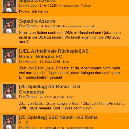
Squadra Azzurra
DonFilippo
-
1. April 2026
-
Internationaler Fußball
Damn - ich bin alt
Squadra Azzurra
DonFilippo
-
31. März 2026
-
Internationaler Fußball
Stabil von Italien nach den WMs in Russland und Qatar auch
nicht in die USA zu reisen. Wo findet eigentlich die WM 2026
statt?
[UEL Achtelfinale Rückspiel] AS
Roma - Bologna F.C.
DonFilippo
-
19. März 2026
-
Live
Zitat von Dallo: „naja, Einsatz ist da. Aber kommt nicht mehr
viel rum gerade “ Tippe darauf, dass Bologna das noch vorm
Elfmeterschießen gewinnt
[26. Spieltag] AS Roma - U.S.
Cremonese
DonFilippo
-
22. Februar 2026
-
Live
Zitat von Dallo: „Ganz schwere Kost “ Zitat von NemaProblema:
„Ufff...ganz magere Kost. “ Was denn nun?
[25. Spieltag] SSC Napoli - AS Roma
2 : 2
DonFilippo
-
16. Februar 2026
-
Nachbesprechung