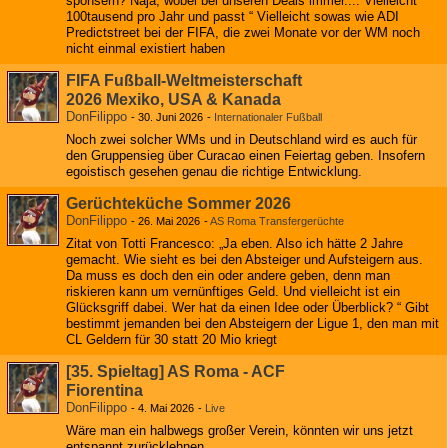
sponsern? Naja, wobei bei unseren Deals immer.... Vielleicht
100tausend pro Jahr und passt “ Vielleicht sowas wie ADI
Predictstreet bei der FIFA, die zwei Monate vor der WM noch
nicht einmal existiert haben
FIFA Fußball-Weltmeisterschaft
2026 Mexiko, USA & Kanada
DonFilippo
-
30. Juni 2026
-
Internationaler Fußball
Noch zwei solcher WMs und in Deutschland wird es auch für
den Gruppensieg über Curacao einen Feiertag geben. Insofern
egoistisch gesehen genau die richtige Entwicklung.
Gerüchteküche Sommer 2026
DonFilippo
-
26. Mai 2026
-
AS Roma Transfergerüchte
Zitat von Totti Francesco: „Ja eben. Also ich hätte 2 Jahre
gemacht. Wie sieht es bei den Absteiger und Aufsteigern aus.
Da muss es doch den ein oder andere geben, denn man
riskieren kann um vernünftiges Geld. Und vielleicht ist ein
Glücksgriff dabei. Wer hat da einen Idee oder Überblick? “ Gibt
bestimmt jemanden bei den Absteigern der Ligue 1, den man mit
CL Geldern für 30 statt 20 Mio kriegt
[35. Spieltag] AS Roma - ACF
Fiorentina
DonFilippo
-
4. Mai 2026
-
Live
Wäre man ein halbwegs großer Verein, könnten wir uns jetzt
entspannt zurücklehnen...