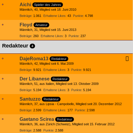
Aichi
Spieler des Jahres
Männlich
40
Mitglied seit 18. Juni 2010
Beiträge
1.061
Erhaltene Likes
43
Punkte
4.798
Floyd
Amateur
Männlich
31
Mitglied seit 15. Juni 2013
Beiträge
260
Erhaltene Likes
3
Punkte
237
Redakteur
4
DajeRoma13
Redakteur
Männlich
42
Mitglied seit 6. Mai 2009
Beiträge
9.921
Erhaltene Likes
3
Punkte
9.921
Der Libanese
Redakteur
Männlich
51
aus Italien
Mitglied seit 13. Oktober 2009
Beiträge
5.194
Erhaltene Likes
3
Punkte
5.194
Santuzzo
Redakteur
Männlich
37
aus Lipsia - Campobello
Mitglied seit 20. Dezember 2012
Beiträge
2.599
Erhaltene Likes
177
Punkte
2.598
Gaetano Scirea
Redakteur
Männlich
36
aus Zürich (Schweiz)
Mitglied seit 15. Februar 2012
Beiträge
2.588
Punkte
2.588