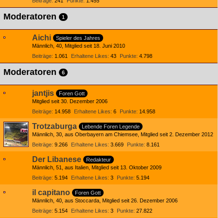
Beiträge
241
Punkte
1.455
Moderatoren
1
Aichi
Spieler des Jahres
Männlich
40
Mitglied seit 18. Juni 2010
Beiträge
1.061
Erhaltene Likes
43
Punkte
4.798
Moderatoren
6
jantjis
Foren Gott
Mitglied seit 30. Dezember 2006
Beiträge
14.958
Erhaltene Likes
6
Punkte
14.958
Trotzaburga
Lebende Foren Legende
Männlich
30
aus Oberbayern am Chiemsee
Mitglied seit 2. Dezember 2012
Beiträge
9.266
Erhaltene Likes
3.669
Punkte
8.161
Der Libanese
Redakteur
Männlich
51
aus Italien
Mitglied seit 13. Oktober 2009
Beiträge
5.194
Erhaltene Likes
3
Punkte
5.194
il capitano
Foren Gott
Männlich
40
aus Stoccarda
Mitglied seit 26. Dezember 2006
Beiträge
5.154
Erhaltene Likes
3
Punkte
27.822