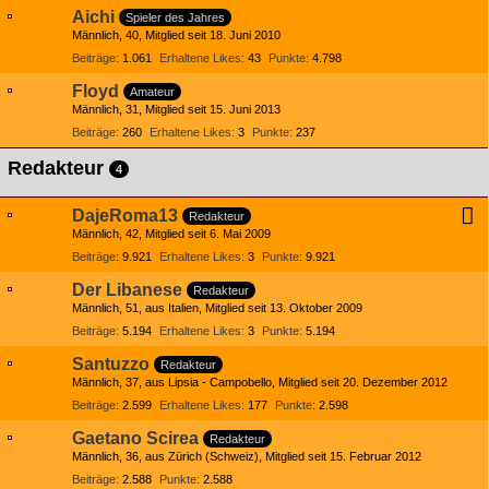
Aichi
Spieler des Jahres
Männlich
40
Mitglied seit 18. Juni 2010
Beiträge
1.061
Erhaltene Likes
43
Punkte
4.798
Floyd
Amateur
Männlich
31
Mitglied seit 15. Juni 2013
Beiträge
260
Erhaltene Likes
3
Punkte
237
Redakteur
4
DajeRoma13
Redakteur
Männlich
42
Mitglied seit 6. Mai 2009
Beiträge
9.921
Erhaltene Likes
3
Punkte
9.921
Der Libanese
Redakteur
Männlich
51
aus Italien
Mitglied seit 13. Oktober 2009
Beiträge
5.194
Erhaltene Likes
3
Punkte
5.194
Santuzzo
Redakteur
Männlich
37
aus Lipsia - Campobello
Mitglied seit 20. Dezember 2012
Beiträge
2.599
Erhaltene Likes
177
Punkte
2.598
Gaetano Scirea
Redakteur
Männlich
36
aus Zürich (Schweiz)
Mitglied seit 15. Februar 2012
Beiträge
2.588
Punkte
2.588