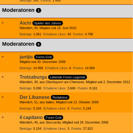
Beiträge
241
Punkte
1.455
Moderatoren
1
Aichi
Spieler des Jahres
Männlich
40
Mitglied seit 18. Juni 2010
Beiträge
1.061
Erhaltene Likes
43
Punkte
4.798
Moderatoren
6
jantjis
Foren Gott
Mitglied seit 30. Dezember 2006
Beiträge
14.958
Erhaltene Likes
6
Punkte
14.958
Trotzaburga
Lebende Foren Legende
Männlich
30
aus Oberbayern am Chiemsee
Mitglied seit 2. Dezember 2012
Beiträge
9.266
Erhaltene Likes
3.669
Punkte
8.161
Der Libanese
Redakteur
Männlich
51
aus Italien
Mitglied seit 13. Oktober 2009
Beiträge
5.194
Erhaltene Likes
3
Punkte
5.194
il capitano
Foren Gott
Männlich
40
aus Stoccarda
Mitglied seit 26. Dezember 2006
Beiträge
5.154
Erhaltene Likes
3
Punkte
27.822