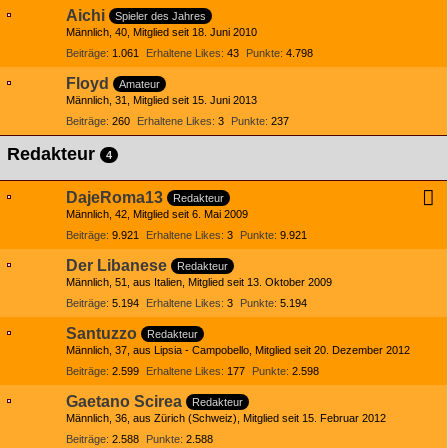
Aichi
Spieler des Jahres
Männlich
40
Mitglied seit 18. Juni 2010
Beiträge
1.061
Erhaltene Likes
43
Punkte
4.798
Floyd
Amateur
Männlich
31
Mitglied seit 15. Juni 2013
Beiträge
260
Erhaltene Likes
3
Punkte
237
Redakteur
4
DajeRoma13
Redakteur
Männlich
42
Mitglied seit 6. Mai 2009
Beiträge
9.921
Erhaltene Likes
3
Punkte
9.921
Der Libanese
Redakteur
Männlich
51
aus Italien
Mitglied seit 13. Oktober 2009
Beiträge
5.194
Erhaltene Likes
3
Punkte
5.194
Santuzzo
Redakteur
Männlich
37
aus Lipsia - Campobello
Mitglied seit 20. Dezember 2012
Beiträge
2.599
Erhaltene Likes
177
Punkte
2.598
Gaetano Scirea
Redakteur
Männlich
36
aus Zürich (Schweiz)
Mitglied seit 15. Februar 2012
Beiträge
2.588
Punkte
2.588