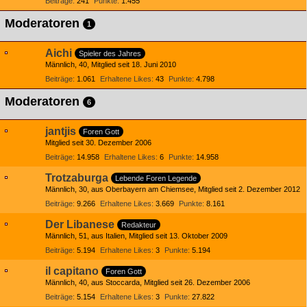
Beiträge
241
Punkte
1.455
Moderatoren
1
Aichi
Spieler des Jahres
Männlich
40
Mitglied seit 18. Juni 2010
Beiträge
1.061
Erhaltene Likes
43
Punkte
4.798
Moderatoren
6
jantjis
Foren Gott
Mitglied seit 30. Dezember 2006
Beiträge
14.958
Erhaltene Likes
6
Punkte
14.958
Trotzaburga
Lebende Foren Legende
Männlich
30
aus Oberbayern am Chiemsee
Mitglied seit 2. Dezember 2012
Beiträge
9.266
Erhaltene Likes
3.669
Punkte
8.161
Der Libanese
Redakteur
Männlich
51
aus Italien
Mitglied seit 13. Oktober 2009
Beiträge
5.194
Erhaltene Likes
3
Punkte
5.194
il capitano
Foren Gott
Männlich
40
aus Stoccarda
Mitglied seit 26. Dezember 2006
Beiträge
5.154
Erhaltene Likes
3
Punkte
27.822