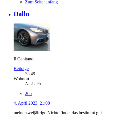
Zum Seitenanfang
Dallo
Il Capitano
Beiträge
7.249
Wohnort
Ansbach
265
4. April 2023, 21:08
meine zweijährige Nichte findet das bestimmt gut