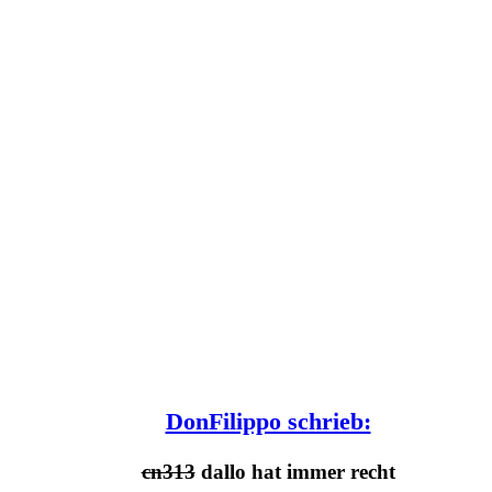
DonFilippo schrieb:
cn313
dallo hat immer recht