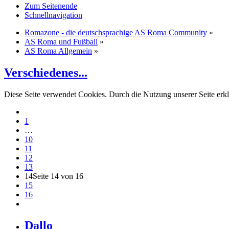
Zum Seitenende
Schnellnavigation
Romazone - die deutschsprachige AS Roma Community
»
AS Roma und Fußball
»
AS Roma Allgemein
»
Verschiedenes...
Diese Seite verwendet Cookies. Durch die Nutzung unserer Seite erkl
1
…
10
11
12
13
14
Seite 14 von 16
15
16
Dallo