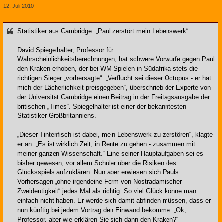
12. Juli 2010
Statistiker aus Cambridge: „Paul zerstört mein Lebenswerk“
David Spiegelhalter, Professor für
Wahrscheinlichkeitsberechnungen, hat schwere Vorwurfe gegen Paul
den Kraken erhoben, der bei WM-Spielen in Südafrika stets die
richtigen Sieger „vorhersagte“. „Verflucht sei dieser Octopus - er hat
mich der Lächerlichkeit preisgegeben“, überschrieb der Experte von
der Universität Cambridge einen Beitrag in der Freitagsausgabe der
britischen „Times“. Spiegelhalter ist einer der bekanntesten
Statistiker Großbritanniens.
„Dieser Tintenfisch ist dabei, mein Lebenswerk zu zerstören“, klagte
er an. „Es ist wirklich Zeit, in Rente zu gehen - zusammen mit
meiner ganzen Wissenschaft.“ Eine seiner Hauptaufgaben sei es
bisher gewesen, vor allem Schüler über die Risiken des
Glücksspiels aufzuklären. Nun aber erwiesen sich Pauls
Vorhersagen „ohne irgendeine Form von Nostradamischer
Zweideutigkeit“ jedes Mal als richtig. So viel Glück könne man
einfach nicht haben. Er werde sich damit abfinden müssen, dass er
nun künftig bei jedem Vortrag den Einwand bekomme: „Ok,
Professor, aber wie erklären Sie sich dann den Kraken?“