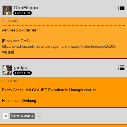
DonFilippo
Foren Gott
16. Juli 2010
wen bespuckt der da?
[Blockierte Grafik:
http://www.horizont.net/aktuell/agenturen/pages/protected/pics/26185-
org.jpg
]
jantjis
Foren Gott
16. Juli 2010
Pedro Cortés. Ich GLAUBE Ex-Valencia Manager oder so.
Haha coole Werbung.
Seite 4 von 4