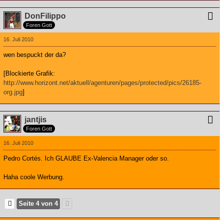
DonFilippo
Foren Gott
16. Juli 2010
wen bespuckt der da?
[Blockierte Grafik:
http://www.horizont.net/aktuell/agenturen/pages/protected/pics/26185-
org.jpg
]
jantjis
Foren Gott
16. Juli 2010
Pedro Cortés. Ich GLAUBE Ex-Valencia Manager oder so.
Haha coole Werbung.
Seite 4 von 4