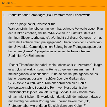
12. Juli 2010
Statistiker aus Cambridge: „Paul zerstört mein Lebenswerk“
David Spiegelhalter, Professor für
Wahrscheinlichkeitsberechnungen, hat schwere Vorwurfe gegen Paul
den Kraken erhoben, der bei WM-Spielen in Südafrika stets die
richtigen Sieger „vorhersagte“. „Verflucht sei dieser Octopus - er hat
mich der Lächerlichkeit preisgegeben“, überschrieb der Experte von
der Universität Cambridge einen Beitrag in der Freitagsausgabe der
britischen „Times“. Spiegelhalter ist einer der bekanntesten
Statistiker Großbritanniens.
„Dieser Tintenfisch ist dabei, mein Lebenswerk zu zerstören“, klagte
er an. „Es ist wirklich Zeit, in Rente zu gehen - zusammen mit
meiner ganzen Wissenschaft.“ Eine seiner Hauptaufgaben sei es
bisher gewesen, vor allem Schüler über die Risiken des
Glücksspiels aufzuklären. Nun aber erwiesen sich Pauls
Vorhersagen „ohne irgendeine Form von Nostradamischer
Zweideutigkeit“ jedes Mal als richtig. So viel Glück könne man
einfach nicht haben. Er werde sich damit abfinden müssen, dass er
nun künftig bei jedem Vortrag den Einwand bekomme: „Ok,
Professor, aber wie erklären Sie sich dann den Kraken?“