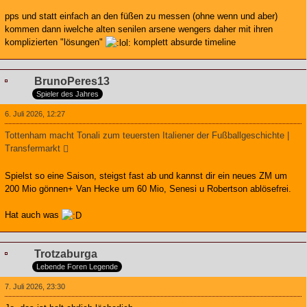
pps und statt einfach an den füßen zu messen (ohne wenn und aber)
kommen dann iwelche alten senilen arsene wengers daher mit ihren
komplizierten "lösungen"
komplett absurde timeline
BrunoPeres13
Spieler des Jahres
6. Juli 2026, 12:27
Tottenham macht Tonali zum teuersten Italiener der Fußballgeschichte |
Transfermarkt
Spielst so eine Saison, steigst fast ab und kannst dir ein neues ZM um
200 Mio gönnen+ Van Hecke um 60 Mio, Senesi u Robertson ablösefrei.
Hat auch was
Trotzaburga
Lebende Foren Legende
7. Juli 2026, 23:30