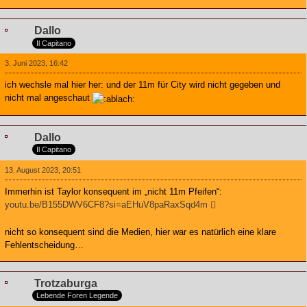
Dallo
Il Capitano
3. Juni 2023, 16:42
ich wechsle mal hier her: und der 11m für City wird nicht gegeben und
nicht mal angeschaut
Dallo
Il Capitano
13. August 2023, 20:51
Immerhin ist Taylor konsequent im „nicht 11m Pfeifen“:
youtu.be/B155DWV6CF8?si=aEHuV8paRaxSqd4m
nicht so konsequent sind die Medien, hier war es natürlich eine klare
Fehlentscheidung…
Trotzaburga
Lebende Foren Legende