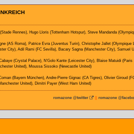
ANKREICH
l (Stade Rennes), Hugo Lloris (Tottenham Hotspur), Steve Mandanda (Olympiq
ne (AS Roma), Patrice Evra (Juventus Turin), Christophe Jallet (Olympique L
er City), Adil Rami (FC Sevilla), Bacary Sagna (Manchester City), Samuel U
 Cabaye (Crystal Palace), N’Golo Kante (Leicester City), Blaise Matuidi (Pari
nchester United), Moussa Sissoko (Newcastle United)
 Coman (Bayern München), Andre-Pierre Gignac (CA Tigres), Olivier Giroud (FC
Manchester United), Dimitri Payer (West Ham United)
romazone @twitter
|
|
romazone @faceb