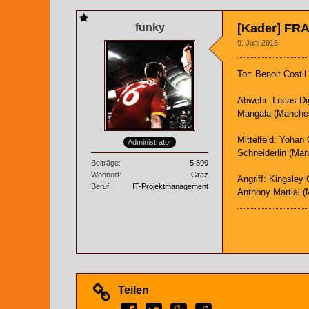
funky
[Kader] FR
9. Juni 2016
Tor: Benoit Costi
Abwehr: Lucas Dig
Mangala (Manchest
Mittelfeld: Yohan
Administrator
Schneiderlin (Ma
Beiträge
5.899
Wohnort
Graz
Angriff: Kingsley
Beruf
IT-Projektmanagement
Anthony Martial (
Teilen