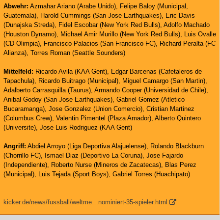
Abwehr:
Azmahar Ariano (Arabe Unido), Felipe Baloy (Municipal,
Guatemala), Harold Cummings (San Jose Earthquakes), Eric Davis
(Dunajska Streda), Fidel Escobar (New York Red Bulls), Adolfo Machado
(Houston Dynamo), Michael Amir Murillo (New York Red Bulls), Luis Ovalle
(CD Olimpia), Francisco Palacios (San Francisco FC), Richard Peralta (FC
Alianza), Torres Roman (Seattle Sounders)
Mittelfeld:
Ricardo Avila (KAA Gent), Edgar Barcenas (Cafetaleros de
Tapachula), Ricardo Buitrago (Municipal), Miguel Camargo (San Martin),
Adalberto Carrasquilla (Taurus), Armando Cooper (Universidad de Chile),
Anibal Godoy (San Jose Earthquakes), Gabriel Gomez (Atletico
Bucaramanga), Jose Gonzalez (Union Comercio), Cristian Martinez
(Columbus Crew), Valentin Pimentel (Plaza Amador), Alberto Quintero
(Universite), Jose Luis Rodriguez (KAA Gent)
Angriff:
Abdiel Arroyo (Liga Deportiva Alajuelense), Rolando Blackburn
(Chorrillo FC), Ismael Diaz (Deportivo La Coruna), Jose Fajardo
(Independiente), Roberto Nurse (Mineros de Zacatecas), Blas Perez
(Municipal), Luis Tejada (Sport Boys), Gabriel Torres (Huachipato)
kicker.de/news/fussball/weltme…nominiert-35-spieler.html