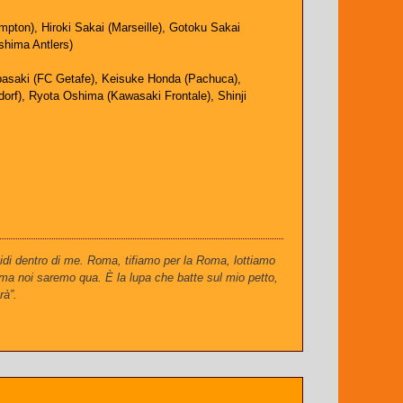
ton), Hiroki Sakai (Marseille), Gotoku Sakai
shima Antlers)
basaki (FC Getafe), Keisuke Honda (Pachuca),
dorf), Ryota Oshima (Kawasaki Frontale), Shinji
idi dentro di me. Roma, tifiamo per la Roma, lottiamo
 ma noi saremo qua. È la lupa che batte sul mio petto,
rà”.