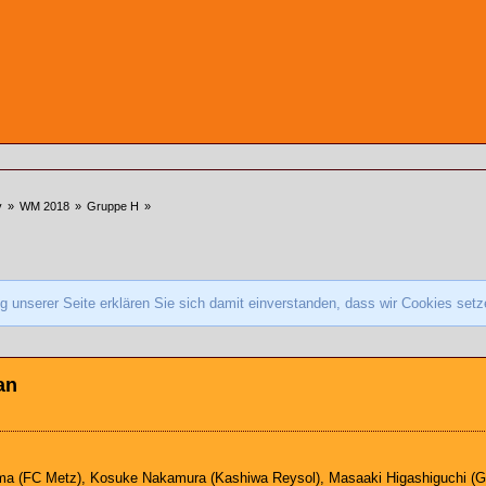
v
»
WM 2018
»
Gruppe H
»
 unserer Seite erklären Sie sich damit einverstanden, dass wir Cookies set
an
ma (FC Metz), Kosuke Nakamura (Kashiwa Reysol), Masaaki Higashiguchi 