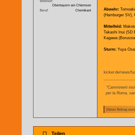
Wohnort
Oberbayern am Chiemsee
Abwehr:
Tomoaki 
Beruf
Chemikant
(Hamburger SV), 
Mittelfeld:
Makoto
Takashi Inui (SD 
Kagawa (Borussia
Sturm:
Yuya Osako
kicker.de/news/f
“Camminerò insie
per la Roma, sar
Dieser Beitrag wurde
Teilen