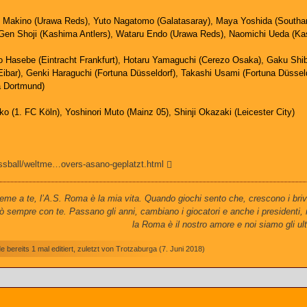
Makino (Urawa Reds), Yuto Nagatomo (Galatasaray), Maya Yoshida (Southamp
Gen Shoji (Kashima Antlers), Wataru Endo (Urawa Reds), Naomichi Ueda (Ka
 Hasebe (Eintracht Frankfurt), Hotaru Yamaguchi (Cerezo Osaka), Gaku Shi
Eibar), Genki Haraguchi (Fortuna Düsseldorf), Takashi Usami (Fortuna Düssel
 Dortmund)
 (1. FC Köln), Yoshinori Muto (Mainz 05), Shinji Okazaki (Leicester City)
ussball/weltme…overs-asano-geplatzt.html
me a te, l’A.S. Roma è la mia vita. Quando giochi sento che, crescono i briv
ò sempre con te. Passano gli anni, cambiano i giocatori e anche i presidenti,
la Roma è il nostro amore e noi siamo gli ult
 bereits 1 mal editiert, zuletzt von
Trotzaburga
(
7. Juni 2018
)