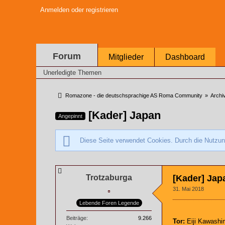
Anmelden oder registrieren
Forum
Mitglieder
Dashboard
Unerledigte Themen
Romazone - die deutschsprachige AS Roma Community
»
Archi
[Kader] Japan
Angepinnt
Diese Seite verwendet Cookies. Durch die Nutzung
Trotzaburga
[Kader] Jap
31. Mai 2018
Lebende Foren Legende
Beiträge
9.266
Tor:
Eiji Kawashi