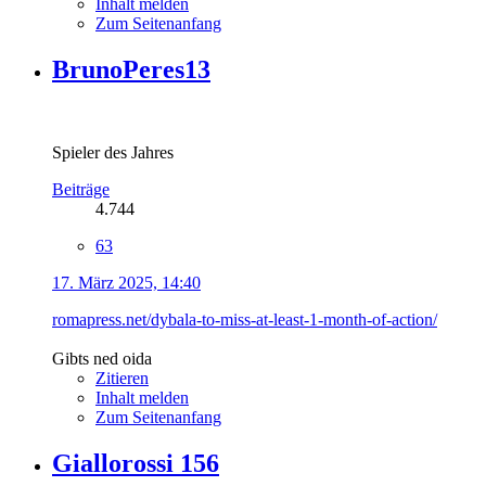
Inhalt melden
Zum Seitenanfang
BrunoPeres13
Spieler des Jahres
Beiträge
4.744
63
17. März 2025, 14:40
romapress.net/dybala-to-miss-at-least-1-month-of-action/
Gibts ned oida
Zitieren
Inhalt melden
Zum Seitenanfang
Giallorossi 156