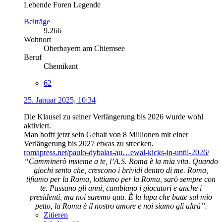
Lebende Foren Legende
Beiträge
9.266
Wohnort
Oberbayern am Chiemsee
Beruf
Chemikant
62
25. Januar 2025, 10:34
Die Klausel zu seiner Verlängerung bis 2026 wurde wohl
aktiviert.
Man hofft jetzt sein Gehalt von 8 Millionen mit einer
Verlängerung bis 2027 etwas zu strecken.
romapress.net/paulo-dybalas-au…ewal-kicks-in-until-2026/
“Camminerò insieme a te, l’A.S. Roma è la mia vita. Quando
giochi sento che, crescono i brividi dentro di me. Roma,
tifiamo per la Roma, lottiamo per la Roma, sarò sempre con
te. Passano gli anni, cambiano i giocatori e anche i
presidenti, ma noi saremo qua. È la lupa che batte sul mio
petto, la Roma è il nostro amore e noi siamo gli ultrà”.
Zitieren