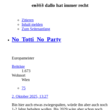
cn313
dallo hat immer recht
Zitieren
Inhalt melden
Zum Seitenanfang
No_Totti_No_Party
Europameister
Beiträge
1.673
Wohnort
Wien
75
2. Oktober 2025, 13:27
Bin hier auch etwas zwiegespalten, würde ihn aber auch noch
1-2 Jahre behalten wollen. Bis 2029 wäre aber schon noch