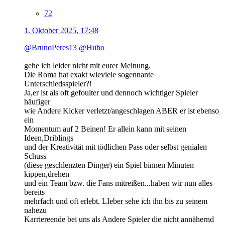
72
1. Oktober 2025, 17:48
@BrunoPeres13
@Hubo
gehe ich leider nicht mit eurer Meinung.
Die Roma hat exakt wieviele sogennante
Unterschiedsspieler?!
Ja,er ist als oft gefoulter und dennoch wichtiger Spieler
häufiger
wie Andere Kicker verletzt/angeschlagen ABER er ist ebenso
ein
Momentum auf 2 Beinen! Er allein kann mit seinen
Ideen,Driblings
und der Kreativität mit tödlichen Pass oder selbst genialen
Schuss
(diese geschlenzten Dinger) ein Spiel binnen Minuten
kippen,drehen
und ein Team bzw. die Fans mitreißen...haben wir nun alles
bereits
mehrfach und oft erlebt. LIeber sehe ich ihn bis zu seinem
nahezu
Karriereende bei uns als Andere Spieler die nicht annähernd