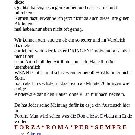
diese
Qualität haben,sie ziegen können und das Team damit
mitreißen.
Namen dazu erwähne ich jetzt nicht,da auch diese ihre guten
Aktionen
mal haben,nur eben nicht oft genug.
Wir können gern streiten ob ein so teurer und im Vergleich
dazu eben
ehrlich oft verletzter Kicker DRINGEND notwendig ist,aber
nicht über
seine Art mit all den Attributen an sich. Halte ihn für
unentbehrlich
WENN er fit ist und selbst wenn er bei 60 % ist,kann er mehr
Spirit
noch als Einwechsler in das Team ab Minute 70 bringen wie
einige
Andere,die dann den Bällen ohne PLan nur nach-hecheln.
Da hat Jeder seine Meinung,dafür ist es ja ein Austausch hier
im
Forum. Man wird sehen was die Roma bzw. Dybala am Ende
wollen.
F O R Z A * R O M A * P E R * S E M P R E
Zitieren