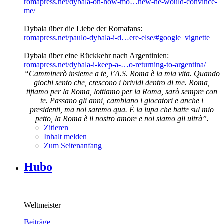
romapress.net/dybala-on-how-mo…new-he-would-convince-
me/
Dybala über die Liebe der Romafans:
romapress.net/paulo-dybala-i-d…ere-else/#google_vignette
Dybala über eine Rückkehr nach Argentinien:
romapress.net/dybala-i-keep-a-…o-returning-to-argentina/
“Camminerò insieme a te, l’A.S. Roma è la mia vita. Quando
giochi sento che, crescono i brividi dentro di me. Roma,
tifiamo per la Roma, lottiamo per la Roma, sarò sempre con
te. Passano gli anni, cambiano i giocatori e anche i
presidenti, ma noi saremo qua. È la lupa che batte sul mio
petto, la Roma è il nostro amore e noi siamo gli ultrà”.
Zitieren
Inhalt melden
Zum Seitenanfang
Hubo
Weltmeister
Beiträge