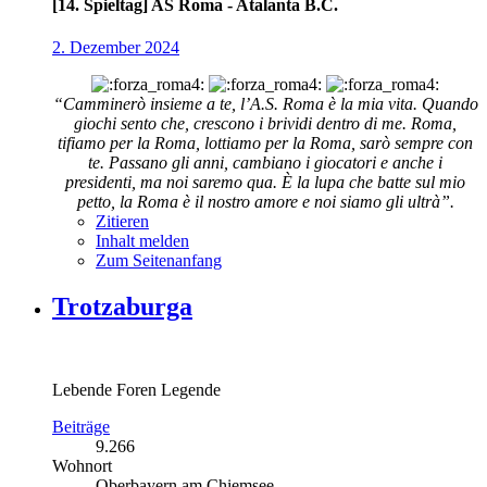
[14. Spieltag] AS Roma - Atalanta B.C.
2. Dezember 2024
“Camminerò insieme a te, l’A.S. Roma è la mia vita. Quando
giochi sento che, crescono i brividi dentro di me. Roma,
tifiamo per la Roma, lottiamo per la Roma, sarò sempre con
te. Passano gli anni, cambiano i giocatori e anche i
presidenti, ma noi saremo qua. È la lupa che batte sul mio
petto, la Roma è il nostro amore e noi siamo gli ultrà”.
Zitieren
Inhalt melden
Zum Seitenanfang
Trotzaburga
Lebende Foren Legende
Beiträge
9.266
Wohnort
Oberbayern am Chiemsee