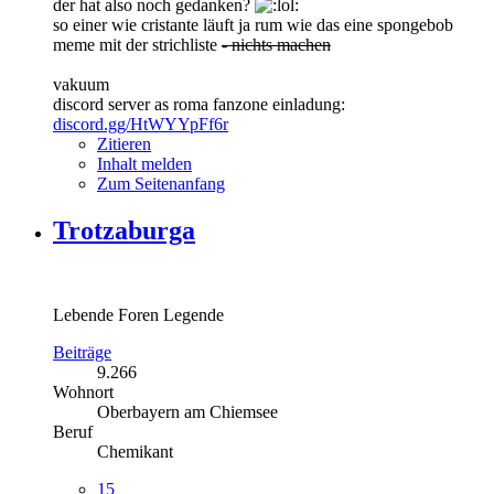
der hat also noch gedanken?
so einer wie cristante läuft ja rum wie das eine spongebob
meme mit der strichliste
- nichts machen
vakuum
discord server as roma fanzone einladung:
discord.gg/HtWYYpFf6r
Zitieren
Inhalt melden
Zum Seitenanfang
Trotzaburga
Lebende Foren Legende
Beiträge
9.266
Wohnort
Oberbayern am Chiemsee
Beruf
Chemikant
15