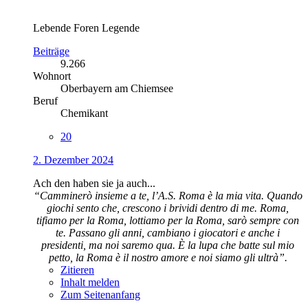
Lebende Foren Legende
Beiträge
9.266
Wohnort
Oberbayern am Chiemsee
Beruf
Chemikant
20
2. Dezember 2024
Ach den haben sie ja auch...
“Camminerò insieme a te, l’A.S. Roma è la mia vita. Quando
giochi sento che, crescono i brividi dentro di me. Roma,
tifiamo per la Roma, lottiamo per la Roma, sarò sempre con
te. Passano gli anni, cambiano i giocatori e anche i
presidenti, ma noi saremo qua. È la lupa che batte sul mio
petto, la Roma è il nostro amore e noi siamo gli ultrà”.
Zitieren
Inhalt melden
Zum Seitenanfang