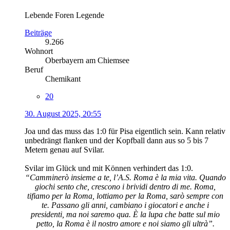
Lebende Foren Legende
Beiträge
9.266
Wohnort
Oberbayern am Chiemsee
Beruf
Chemikant
20
30. August 2025, 20:55
Joa und das muss das 1:0 für Pisa eigentlich sein. Kann relativ
unbedrängt flanken und der Kopfball dann aus so 5 bis 7
Metern genau auf Svilar.
Svilar im Glück und mit Können verhindert das 1:0.
“Camminerò insieme a te, l’A.S. Roma è la mia vita. Quando
giochi sento che, crescono i brividi dentro di me. Roma,
tifiamo per la Roma, lottiamo per la Roma, sarò sempre con
te. Passano gli anni, cambiano i giocatori e anche i
presidenti, ma noi saremo qua. È la lupa che batte sul mio
petto, la Roma è il nostro amore e noi siamo gli ultrà”.