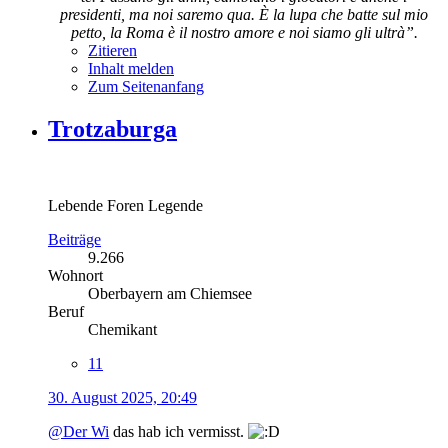
presidenti, ma noi saremo qua. È la lupa che batte sul mio
petto, la Roma è il nostro amore e noi siamo gli ultrà”.
Zitieren
Inhalt melden
Zum Seitenanfang
Trotzaburga
Lebende Foren Legende
Beiträge
9.266
Wohnort
Oberbayern am Chiemsee
Beruf
Chemikant
11
30. August 2025, 20:49
@Der Wi
das hab ich vermisst.