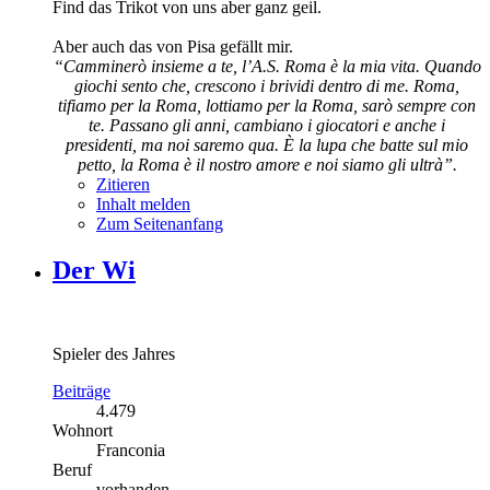
Find das Trikot von uns aber ganz geil.
Aber auch das von Pisa gefällt mir.
“Camminerò insieme a te, l’A.S. Roma è la mia vita. Quando
giochi sento che, crescono i brividi dentro di me. Roma,
tifiamo per la Roma, lottiamo per la Roma, sarò sempre con
te. Passano gli anni, cambiano i giocatori e anche i
presidenti, ma noi saremo qua. È la lupa che batte sul mio
petto, la Roma è il nostro amore e noi siamo gli ultrà”.
Zitieren
Inhalt melden
Zum Seitenanfang
Der Wi
Spieler des Jahres
Beiträge
4.479
Wohnort
Franconia
Beruf
vorhanden