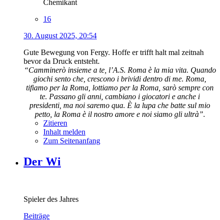
Chemikant
16
30. August 2025, 20:54
Gute Bewegung von Fergy. Hoffe er trifft halt mal zeitnah
bevor da Druck entsteht.
“Camminerò insieme a te, l’A.S. Roma è la mia vita. Quando
giochi sento che, crescono i brividi dentro di me. Roma,
tifiamo per la Roma, lottiamo per la Roma, sarò sempre con
te. Passano gli anni, cambiano i giocatori e anche i
presidenti, ma noi saremo qua. È la lupa che batte sul mio
petto, la Roma è il nostro amore e noi siamo gli ultrà”.
Zitieren
Inhalt melden
Zum Seitenanfang
Der Wi
Spieler des Jahres
Beiträge