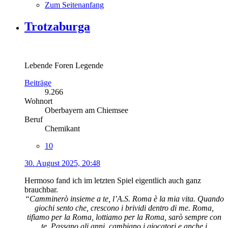
Zum Seitenanfang
Trotzaburga
Lebende Foren Legende
Beiträge
9.266
Wohnort
Oberbayern am Chiemsee
Beruf
Chemikant
10
30. August 2025, 20:48
Hermoso fand ich im letzten Spiel eigentlich auch ganz
brauchbar.
“Camminerò insieme a te, l’A.S. Roma è la mia vita. Quando
giochi sento che, crescono i brividi dentro di me. Roma,
tifiamo per la Roma, lottiamo per la Roma, sarò sempre con
te. Passano gli anni, cambiano i giocatori e anche i