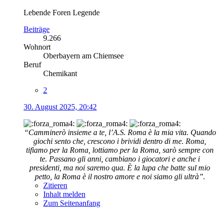
Lebende Foren Legende
Beiträge
9.266
Wohnort
Oberbayern am Chiemsee
Beruf
Chemikant
2
30. August 2025, 20:42
“Camminerò insieme a te, l’A.S. Roma è la mia vita. Quando
giochi sento che, crescono i brividi dentro di me. Roma,
tifiamo per la Roma, lottiamo per la Roma, sarò sempre con
te. Passano gli anni, cambiano i giocatori e anche i
presidenti, ma noi saremo qua. È la lupa che batte sul mio
petto, la Roma è il nostro amore e noi siamo gli ultrà”.
Zitieren
Inhalt melden
Zum Seitenanfang