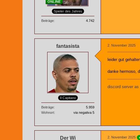
ONLINE
Spieler des Jahres
Beiträge
4.742
fantasista
2. November 2025
leider gut gehalte
danke hermoso, d
discord server as
Il Capitano
Beiträge
5.959
Wohnort
via negativa 5
Der Wi
2. November 2025