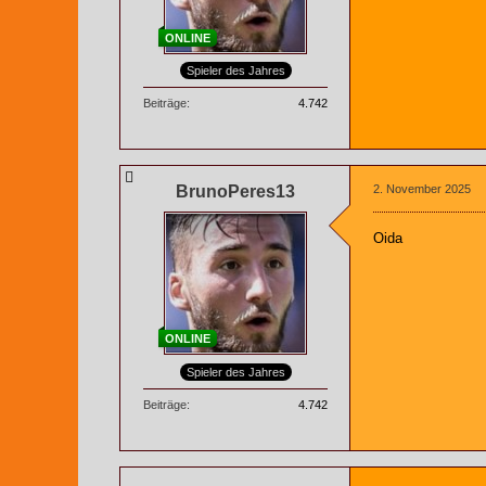
ONLINE
Spieler des Jahres
Beiträge
4.742
BrunoPeres13
2. November 2025
Oida
ONLINE
Spieler des Jahres
Beiträge
4.742