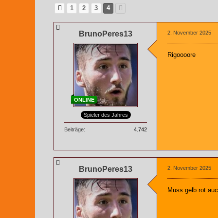
1
2
3
4
BrunoPeres13
2. November 2025
Rigoooore
ONLINE
Spieler des Jahres
Beiträge
4.742
BrunoPeres13
2. November 2025
Muss gelb rot auc