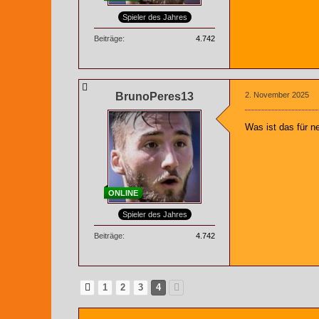
Spieler des Jahres
Beiträge
4.742
BrunoPeres13
2. November 2025
Was ist das für n
ONLINE
Spieler des Jahres
Beiträge
4.742
1
2
3
4