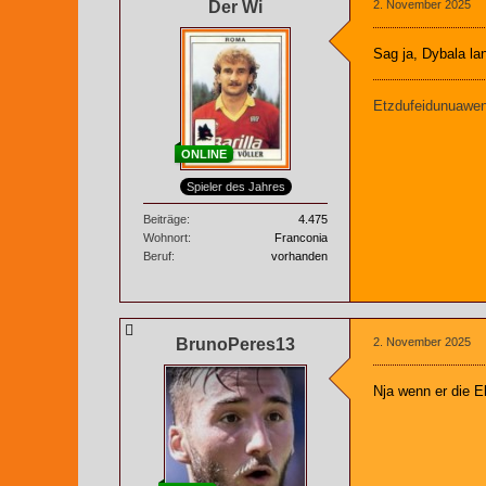
Der Wi
2. November 2025
Sag ja, Dybala la
Etzdufeidunuaweng
ONLINE
Spieler des Jahres
Beiträge
4.475
Wohnort
Franconia
Beruf
vorhanden
BrunoPeres13
2. November 2025
Nja wenn er die El