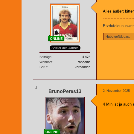
Alles äußert bitte
Etzdufeidunuaweng
Hubo gefällt das.
ONLINE
Spieler des Jahres
Beiträge
4.475
Wohnort
Franconia
Beruf
vorhanden
BrunoPeres13
2. November 2025
4 Min ist ja auch 
ONLINE