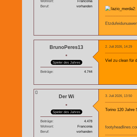
Wohnort
Franconia
Beruf
vorhanden
Etzdufeidunuaweng
BrunoPeres13
2. Juli 2026, 14:29
Viel zu clean für 
Spieler des Jahres
Beiträge
4.744
Der Wi
3. Juli 2026, 13:50
Torino 120 Jahre 
Spieler des Jahres
Beiträge
4.478
Wohnort
Franconia
footyheadlines.c
Beruf
vorhanden