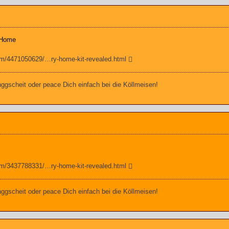
 Home
om/4471050629/…ry-home-kit-revealed.html
gscheit oder peace Dich einfach bei die Köllmeisen!
om/3437788331/…ry-home-kit-revealed.html
gscheit oder peace Dich einfach bei die Köllmeisen!