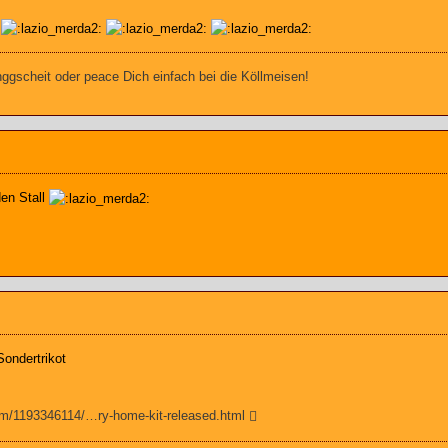
gscheit oder peace Dich einfach bei die Köllmeisen!
den Stall
Sondertrikot
om/1193346114/…ry-home-kit-released.html