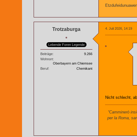
Etzdufeidunuaweng
Trotzaburga
4. Juli 2026, 14:19
Lebende Foren Legende
Beiträge
9.266
Wohnort
Oberbayern am Chiemsee
Beruf
Chemikant
Nicht schlecht, ab
“Camminerò insie
per la Roma, sar