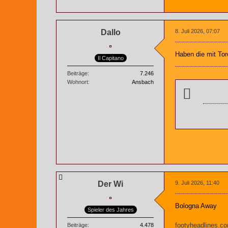
Dallo
8. Juli 2026, 07:07
Haben die mit Tor
Il Capitano
Beiträge
7.246
Wohnort
Ansbach
Der Wi
9. Juli 2026, 11:40
Bologna Away
Spieler des Jahres
footyheadlines.co
Beiträge
4.478