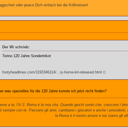
gscheit oder peace Dich einfach bei die Köllmeisen!
Der Wi schrieb:
Torino 120 Jahre Sondertrikot
footyheadlines.com/1193346114/…ry-home-kit-released.html
er was spezielles für die 120 Jahre konnte ich jetzt nicht finden?
me a te, l’A.S. Roma è la mia vita. Quando giochi sento che, crescono i briv
ò sempre con te. Passano gli anni, cambiano i giocatori e anche i presidenti,
la Roma è il nostro amore e noi siamo gli ult