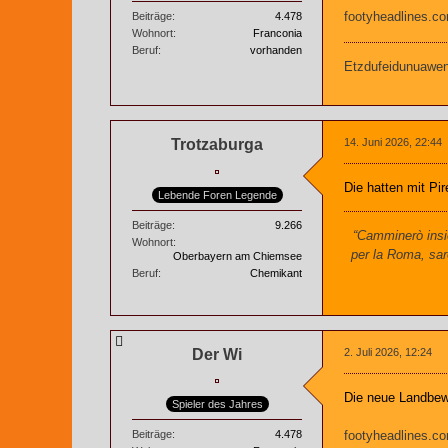
footyheadlines.co
Beiträge
4.478
Wohnort
Franconia
Beruf
vorhanden
Etzdufeidunuaweng
Trotzaburga
14. Juni 2026, 22:44
Die hatten mit Pi
Lebende Foren Legende
Beiträge
9.266
“Camminerò insie
Wohnort
per la Roma, sar
Oberbayern am Chiemsee
Beruf
Chemikant
Der Wi
2. Juli 2026, 12:24
Die neue Landbew
Spieler des Jahres
footyheadlines.co
Beiträge
4.478