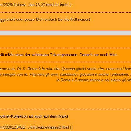
m/2025/11/new…ilan-26-27-third-kit.html
gscheit oder peace Dich einfach bei die Köllmeisen!
relli mMn einen der schönsten Trikotsponsoren. Danach nur noch Mist.
me a te, l’A.S. Roma è la mia vita. Quando giochi sento che, crescono i briv
ò sempre con te. Passano gli anni, cambiano i giocatori e anche i presidenti,
la Roma è il nostro amore e noi siamo gli ult
ohner-Kollektion ist auch auf dem Markt
m/0330123405/…-third-kits-released.html