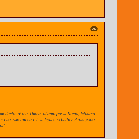
26
idi dentro di me. Roma, tifiamo per la Roma, lottiamo
 ma noi saremo qua. È la lupa che batte sul mio petto,
rà”.