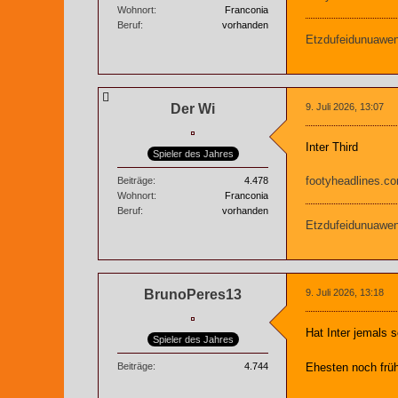
Wohnort
Franconia
Beruf
vorhanden
Etzdufeidunuaweng
Der Wi
9. Juli 2026, 13:07
Inter Third
Spieler des Jahres
footyheadlines.co
Beiträge
4.478
Wohnort
Franconia
Beruf
vorhanden
Etzdufeidunuaweng
BrunoPeres13
9. Juli 2026, 13:18
Hat Inter jemals 
Spieler des Jahres
Beiträge
4.744
Ehesten noch frühe