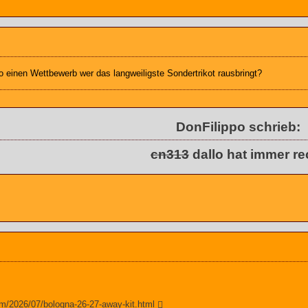
o einen Wettbewerb wer das langweiligste Sondertrikot rausbringt?
DonFilippo schrieb:
cn313
dallo hat immer re
m/2026/07/bologna-26-27-away-kit.html