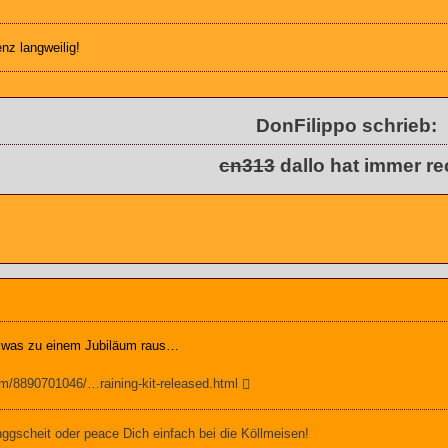
enz langweilig!
DonFilippo schrieb:
cn313
dallo hat immer re
h was zu einem Jubiläum raus…
m/8890701046/…raining-kit-released.html
gscheit oder peace Dich einfach bei die Köllmeisen!