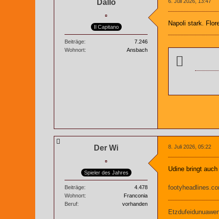
Dallo
6. Juli 2026, 13:47
Napoli stark. Flor
Il Capitano
Beiträge
7.246
Wohnort
Ansbach
Der Wi
8. Juli 2026, 05:22
Udine bringt auc
Spieler des Jahres
footyheadlines.co
Beiträge
4.478
Wohnort
Franconia
Beruf
vorhanden
Etzdufeidunuaweng