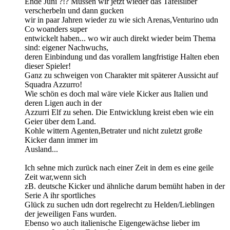
Ende Juni ?!? Müssen wir jetzt wieder das Tafelsilber
verscherbeln und dann gucken
wir in paar Jahren wieder zu wie sich Arenas,Venturino udn
Co woanders super
entwickelt haben... wo wir auch direkt wieder beim Thema
sind: eigener Nachwuchs,
deren Einbindung und das vorallem langfristige Halten eben
dieser Spieler!
Ganz zu schweigen von Charakter mit späterer Aussicht auf
Squadra Azzurro!
Wie schön es doch mal wäre viele Kicker aus Italien und
deren Ligen auch in der
Azzurri Elf zu sehen. Die Entwicklung kreist eben wie ein
Geier über dem Land.
Kohle wittern Agenten,Betrater und nicht zuletzt große
Kicker dann immer im
Ausland...
Ich sehne mich zurück nach einer Zeit in dem es eine geile
Zeit war,wenn sich
zB. deutsche Kicker und ähnliche darum bemüht haben in der
Serie A ihr sportliches
Glück zu suchen udn dort regelrecht zu Helden/Lieblingen
der jeweiligen Fans wurden.
Ebenso wo auch italienische Eigengewächse lieber im