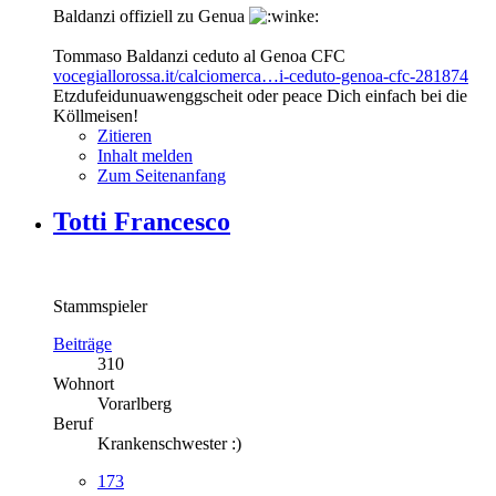
Baldanzi offiziell zu Genua
Tommaso Baldanzi ceduto al Genoa CFC
vocegiallorossa.it/calciomerca…i-ceduto-genoa-cfc-281874
Etzdufeidunuawenggscheit oder peace Dich einfach bei die
Köllmeisen!
Zitieren
Inhalt melden
Zum Seitenanfang
Totti Francesco
Stammspieler
Beiträge
310
Wohnort
Vorarlberg
Beruf
Krankenschwester :)
173