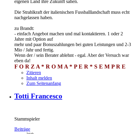
eigenen Land ihre Zukunft sahen.
Die Strahlkraft der italienischen Fussballlandschaft muss echt
nachgelassen haben.
zu Brandt:
- einfach Angebot machen und mal kontaktieren. 1 oder 2
Jahre mit Option auf
mehr und paar Bonuszahlungen bei guten Leistungen und 2-3
Mio / Jahr und fertig.
Wenn der / sein Berater ablehnt - egal. Aber der Versuch war
eben da!
F O R Z A * R O M A * P E R * S E M P R E
Zitieren
Inhalt melden
Zum Seitenanfang
Totti Francesco
Stammspieler
Beiträge