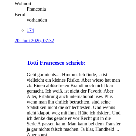
Wohnort
Franconia
Beruf
vorhanden
174
20. Juni 2026, 07:32
Totti Francesco schrieb:
Geht gar nichts.... Hmmm. Ich finde, ja ist
vielleicht ein kleines Risiko. Aber wieso hat man
zb. Einen ablösefreien Brandt noch nicht klar
gemacht. Ich weiß, ist nicht der Favorit. Aber
Alter, Erfahrung auch international usw. Plus
wenn man ihn ehrlich betrachten, sind seine
Statistiken nicht die schlechtesten. Und wenns
nicht klappt, weg mit ihm. Hätte ich riskiert. Und
ich denke das gerade er vor Recht gut in die
Serie A passen kann. Man kann bei dem Transfer
ja gar nichts falsch machen. Ja klar, Handheld ...
Aber sonst