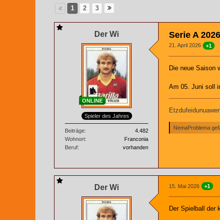
1
2
3
Der Wi
Serie A 202
21. April 2026
+1
Die neue Saison w
Am 05. Juni soll 
ONLINE
Etzdufeidunuaweng
Spieler des Jahres
NemaProblema gefäl
Beiträge
4.482
Wohnort
Franconia
Beruf
vorhanden
Der Wi
15. Mai 2026
+1
Der Spielball der