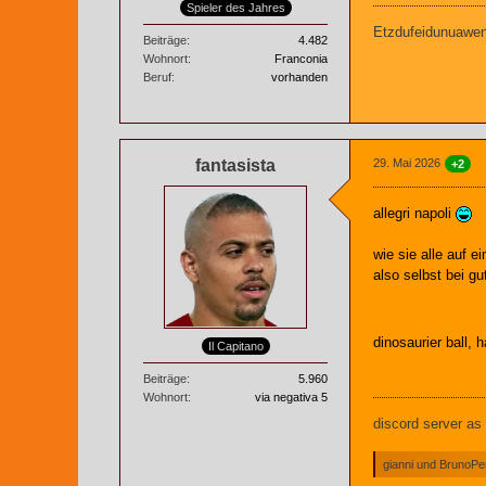
Spieler des Jahres
Etzdufeidunuaweng
Beiträge
4.482
Wohnort
Franconia
Beruf
vorhanden
fantasista
29. Mai 2026
+2
allegri napoli
wie sie alle auf 
also selbst bei gu
dinosaurier ball, 
Il Capitano
Beiträge
5.960
Wohnort
via negativa 5
discord server as
gianni und BrunoPer