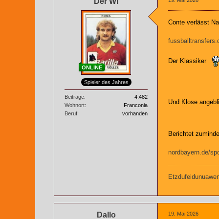
Der Wi
Conte verlässt Na
fussballtransfer
Der Klassiker
ONLINE
Spieler des Jahres
Beiträge
4.482
Und Klose angebl
Wohnort
Franconia
Beruf
vorhanden
Berichtet zuminde
nordbayern.de/spo
Etzdufeidunuaweng
Dallo
19. Mai 2026