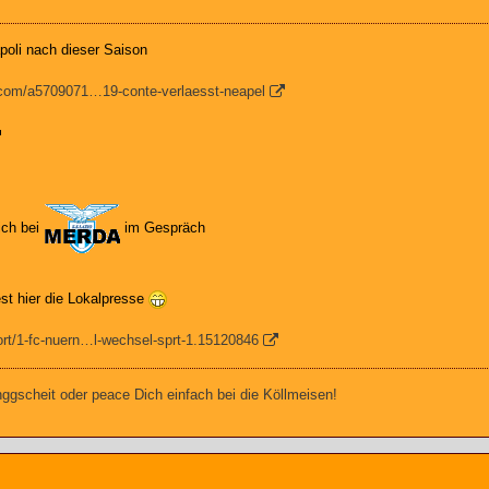
poli nach dieser Saison
s.com/a5709071…19-conte-verlaesst-neapel
ich bei
im Gespräch
st hier die Lokalpresse
rt/1-fc-nuern…l-wechsel-sprt-1.15120846
gscheit oder peace Dich einfach bei die Köllmeisen!