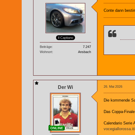
Conte dann besti
Il Capitano
Beiträge
7.247
Wohnort
Ansbach
Der Wi
26. Mai 2026
Die kommende Sai
Das Coppa-Finale 
Calendario Serie A
ONLINE
vocegiallorossa.i