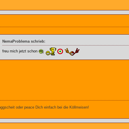
NemaProblema schrieb:
freu mich jetzt schon
gscheit oder peace Dich einfach bei die Köllmeisen!