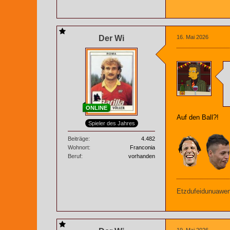
Der Wi
16. Mai 2026
ONLINE
Auf den Ball?!
Spieler des Jahres
Beiträge
4.482
Wohnort
Franconia
Beruf
vorhanden
Etzdufeidunuaweng
19. Mai 2026