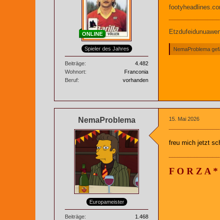
footyheadlines.c
Etzdufeidunuaweng
ONLINE
Spieler des Jahres
NemaProblema gefäl
Beiträge
4.482
Wohnort
Franconia
Beruf
vorhanden
NemaProblema
15. Mai 2026
freu mich jetzt s
F O R Z A *
Europameister
Beiträge
1.468