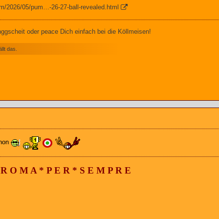
om/2026/05/pum…-26-27-ball-revealed.html
gscheit oder peace Dich einfach bei die Köllmeisen!
lt das.
chon
 R O M A * P E R * S E M P R E