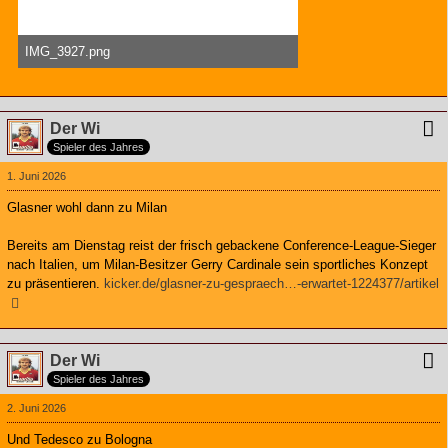
IMG_3927.png
623,21 kB, 1.179×2.556, 21 mal angesehen
Der Wi
Spieler des Jahres
1. Juni 2026
Glasner wohl dann zu Milan
Bereits am Dienstag reist der frisch gebackene Conference-League-Sieger
nach Italien, um Milan-Besitzer Gerry Cardinale sein sportliches Konzept
zu präsentieren.
kicker.de/glasner-zu-gespraech…-erwartet-1224377/artikel
Der Wi
Spieler des Jahres
2. Juni 2026
Und Tedesco zu Bologna