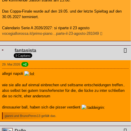
Die kommende Saison startet am 23.08.
Das Coppa-Finale wurde auf den 19.05. und der letzte Spieltag auf den
30.05.2027 terminiert.
Calendario Serie A 2026/2027: si riparte il 23 agosto
vocegiallorossa.it/primo-piano…parte-il-23-agosto-281049
fantasista
Il Capitano
29. Mai 2026
+2
allegri napoli
wie sie alle auf einmal einbrechen und seltsame entscheidungen treffen..
also selbst bei gutem transferfenster für die, die lücke zu inter schließen
die so nicht, eher andersrum
dinosaurier ball, haben sich die pisser verdient
gianni und BrunoPeres13 gefällt das.
Dallo