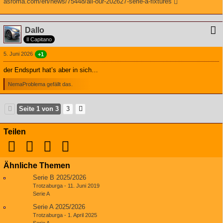
asroma.com/en/news/75448/all-our-202627-serie-a-fixtures
Dallo
Il Capitano
5. Juni 2026
+1
der Endspurt hat’s aber in sich…
NemaProblema gefällt das.
Seite 1 von 3
3
Teilen
Ähnliche Themen
Serie B 2025/2026
Trotzaburga
-
11. Juni 2019
Serie A
Serie A 2025/2026
Trotzaburga
-
1. April 2025