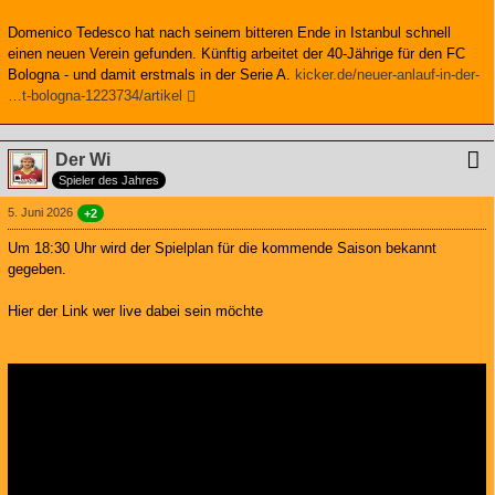
Domenico Tedesco hat nach seinem bitteren Ende in Istanbul schnell
einen neuen Verein gefunden. Künftig arbeitet der 40-Jährige für den FC
Bologna - und damit erstmals in der Serie A.
kicker.de/neuer-anlauf-in-der-
…t-bologna-1223734/artikel
Der Wi
Spieler des Jahres
5. Juni 2026
+2
Um 18:30 Uhr wird der Spielplan für die kommende Saison bekannt
gegeben.
Hier der Link wer live dabei sein möchte