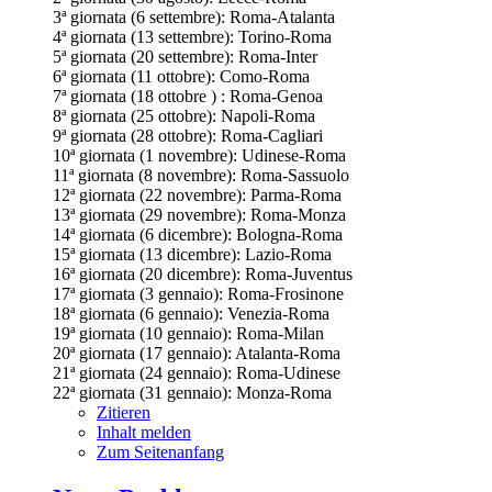
3ª giornata (6 settembre): Roma-Atalanta
4ª giornata (13 settembre): Torino-Roma
5ª giornata (20 settembre): Roma-Inter
6ª giornata (11 ottobre): Como-Roma
7ª giornata (18 ottobre ) : Roma-Genoa
8ª giornata (25 ottobre): Napoli-Roma
9ª giornata (28 ottobre): Roma-Cagliari
10ª giornata (1 novembre): Udinese-Roma
11ª giornata (8 novembre): Roma-Sassuolo
12ª giornata (22 novembre): Parma-Roma
13ª giornata (29 novembre): Roma-Monza
14ª giornata (6 dicembre): Bologna-Roma
15ª giornata (13 dicembre): Lazio-Roma
16ª giornata (20 dicembre): Roma-Juventus
17ª giornata (3 gennaio): Roma-Frosinone
18ª giornata (6 gennaio): Venezia-Roma
19ª giornata (10 gennaio): Roma-Milan
20ª giornata (17 gennaio): Atalanta-Roma
21ª giornata (24 gennaio): Roma-Udinese
22ª giornata (31 gennaio): Monza-Roma
Zitieren
Inhalt melden
Zum Seitenanfang