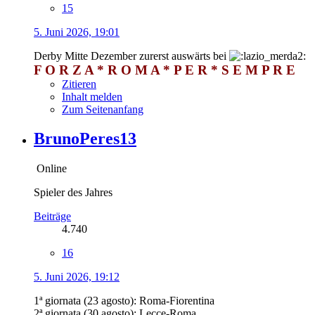
15
5. Juni 2026, 19:01
Derby Mitte Dezember zurerst auswärts bei
F O R Z A * R O M A * P E R * S E M P R E
Zitieren
Inhalt melden
Zum Seitenanfang
BrunoPeres13
Online
Spieler des Jahres
Beiträge
4.740
16
5. Juni 2026, 19:12
1ª giornata (23 agosto): Roma-Fiorentina
2ª giornata (30 agosto): Lecce-Roma