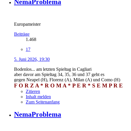
NemaProblema
Europameister
Beiträge
1.468
17
5. Juni 2026, 19:30
Bodenlos... am letzten Spieltag in Cagliari
aber davor am Spieltag 34, 35, 36 und 37 geht es
gegen Neapel (H), Florenz (A), Milan (A) und Como (H)
F O R Z A * R O M A * P E R * S E M P R E
Zitieren
Inhalt melden
Zum Seitenanfang
NemaProblema