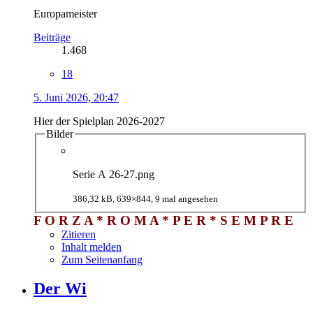
Europameister
Beiträge
1.468
18
5. Juni 2026, 20:47
Hier der Spielplan 2026-2027
Bilder
Serie A 26-27.png
386,32 kB, 639×844, 9 mal angesehen
F O R Z A * R O M A * P E R * S E M P R E
Zitieren
Inhalt melden
Zum Seitenanfang
Der Wi