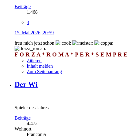
Beiträge
1.468
3
15. Mai 2026, 20:59
freu mich jetzt schon
F O R Z A * R O M A * P E R * S E M P R E
Zitieren
Inhalt melden
Zum Seitenanfang
Der Wi
Spieler des Jahres
Beiträge
4.472
Wohnort
Franconia