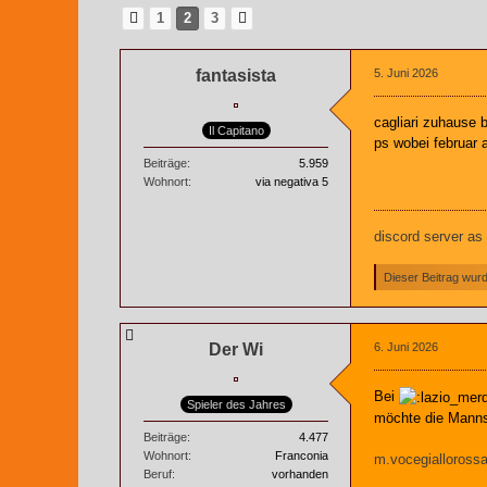
1
2
3
fantasista
5. Juni 2026
cagliari zuhause 
Il Capitano
ps wobei februar 
Beiträge
5.959
Wohnort
via negativa 5
discord server as
Dieser Beitrag wurde
Der Wi
6. Juni 2026
Bei
Spieler des Jahres
möchte die Manns
Beiträge
4.477
Wohnort
Franconia
m.vocegiallorossa
Beruf
vorhanden