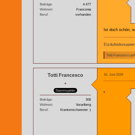
Beiträge
4.477
Wohnort
Franconia
Beruf
vorhanden
Ist doch schön, 
Etzdufeidunuaweng
Totti Francesco gefä
Totti Francesco
16. Juni 2026
Stammspieler
Beiträge
306
Wohnort
Vorarlberg
Beruf
Krankenschwester :)