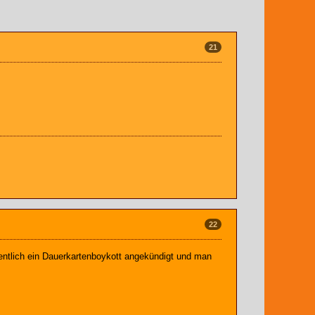
21
22
fentlich ein Dauerkartenboykott angekündigt und man