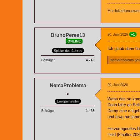
Etzdufeidunuaweng
BrunoPeres13
20. Juni 2026
+1
ONLINE
Ich glaub dann ha
Spieler des Jahres
Beiträge
4.743
NemaProblema gefäl
NemaProblema
20. Juni 2026
Wenn das so komm
Europameister
Dann bitte an Pel
Derby eine mitgebe
Beiträge
1.468
und eiwg rumjamm
Hervorragendes Be
Held (Finaltor 20