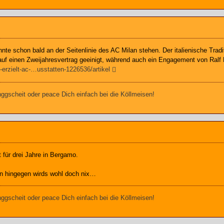
nnte schon bald an der Seitenlinie des AC Milan stehen. Der italienische Trad
auf einen Zweijahresvertrag geeinigt, während auch ein Engagement von Ralf 
g-erzielt-ac-…usstatten-1226536/artikel
gscheit oder peace Dich einfach bei die Köllmeisen!
t für drei Jahre in Bergamo.
an hingegen wirds wohl doch nix…
gscheit oder peace Dich einfach bei die Köllmeisen!