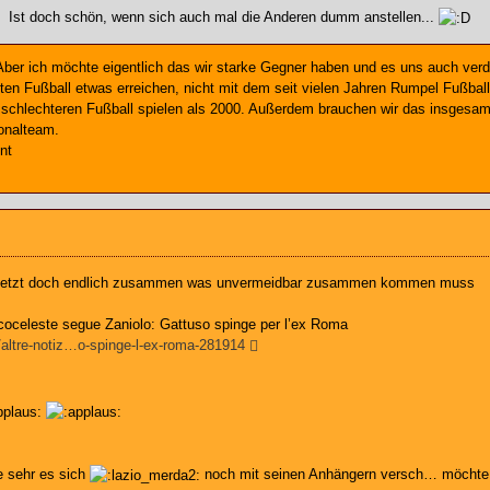
Ist doch schön, wenn sich auch mal die Anderen dumm anstellen...
 Aber ich möchte eigentlich das wir starke Gegner haben und es uns auch verd
ten Fußball etwas erreichen, nicht mit dem seit vielen Jahren Rumpel Fußball
 schlechteren Fußball spielen als 2000. Außerdem brauchen wir das insgesamt f
ionalteam.
nt
t jetzt doch endlich zusammen was unvermeidbar zusammen kommen muss
ancoceleste segue Zaniolo: Gattuso spinge per l’ex Roma
t/altre-notiz…o-spinge-l-ex-roma-281914
e sehr es sich
noch mit seinen Anhängern versch… möcht