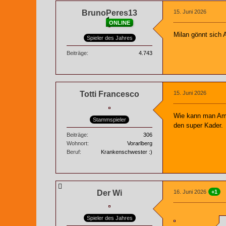
BrunoPeres13
15. Juni 2026
ONLINE
Milan gönnt sich
Spieler des Jahres
Beiträge
4.743
Totti Francesco
15. Juni 2026
Wie kann man Amor
Stammspieler
den super Kader.
Beiträge
306
Wohnort
Vorarlberg
Beruf
Krankenschwester :)
Der Wi
16. Juni 2026
+1
Spieler des Jahres