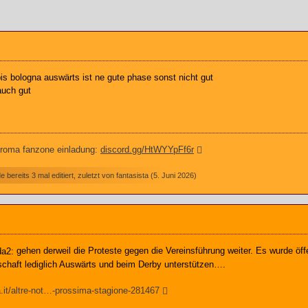
bis bologna auswärts ist ne gute phase sonst nicht gut
auch gut
 roma fanzone einladung:
discord.gg/HtWYYpFf6r
 bereits 3 mal editiert, zuletzt von
fantasista
(
5. Juni 2026
)
gehen derweil die Proteste gegen die Vereinsführung weiter. Es wurde öf
chaft lediglich Auswärts und beim Derby unterstützen….
.it/altre-not…-prossima-stagione-281467