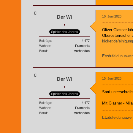
Der Wi
10. Juni 2026
Oliver Glasner kö
Spieler des Jahres
Oberösterreicher 
kicker.de/einigun
Beiträge
4.477
Wohnort
Franconia
Beruf
vorhanden
Etzdufeidunuaweng
Der Wi
15. Juni 2026
Sarri unterschreib
Spieler des Jahres
Mit Glasner - Mil
Beiträge
4.477
Wohnort
Franconia
Beruf
vorhanden
Etzdufeidunuaweng