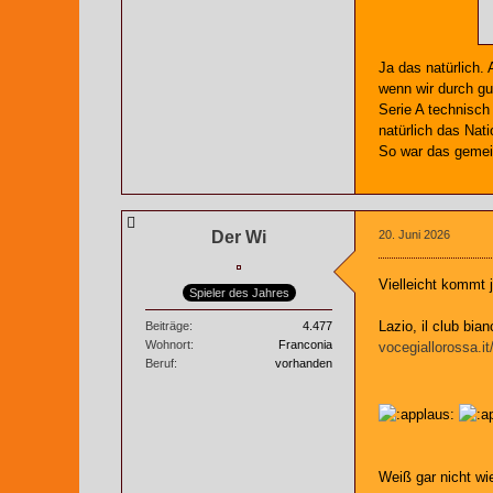
Ja das natürlich.
wenn wir durch gu
Serie A technisch
natürlich das Nat
So war das gemei
Der Wi
20. Juni 2026
Vielleicht komm
Spieler des Jahres
Lazio, il club bi
Beiträge
4.477
Wohnort
Franconia
vocegiallorossa.i
Beruf
vorhanden
Weiß gar nicht wi