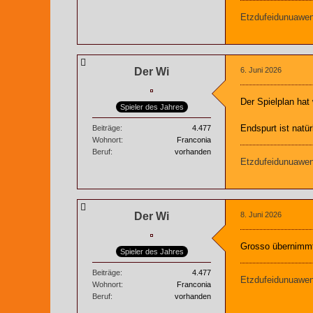
Etzdufeidunuaweng
Der Wi
6. Juni 2026
Der Spielplan hat
Spieler des Jahres
Endspurt ist natü
Beiträge
4.477
Wohnort
Franconia
Beruf
vorhanden
Etzdufeidunuaweng
Der Wi
8. Juni 2026
Grosso übernimmt 
Spieler des Jahres
Beiträge
4.477
Etzdufeidunuaweng
Wohnort
Franconia
Beruf
vorhanden