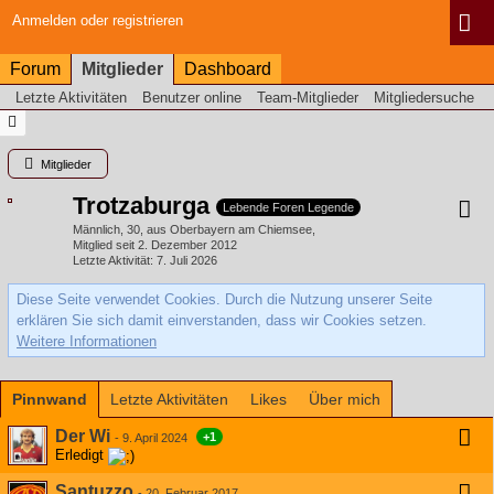
Anmelden oder registrieren
Forum
Mitglieder
Dashboard
Letzte Aktivitäten
Benutzer online
Team-Mitglieder
Mitgliedersuche
Mitglieder
Trotzaburga
Lebende Foren Legende
Männlich
30
aus Oberbayern am Chiemsee
Mitglied seit 2. Dezember 2012
Letzte Aktivität
7. Juli 2026
Diese Seite verwendet Cookies. Durch die Nutzung unserer Seite
erklären Sie sich damit einverstanden, dass wir Cookies setzen.
Weitere Informationen
Pinnwand
Letzte Aktivitäten
Likes
Über mich
Der Wi
+1
-
9. April 2024
Erledigt
Santuzzo
-
20. Februar 2017