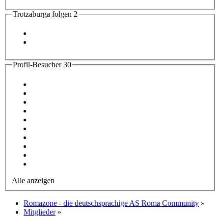
Trotzaburga folgen
2
Profil-Besucher
30
Alle anzeigen
Romazone - die deutschsprachige AS Roma Community
»
Mitglieder
»