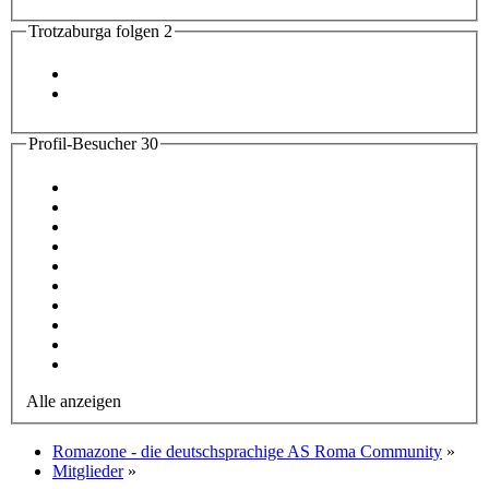
Trotzaburga folgen
2
Profil-Besucher
30
Alle anzeigen
Romazone - die deutschsprachige AS Roma Community
»
Mitglieder
»