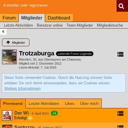
Anmelden oder registrieren
Forum
Mitglieder
Dashboard
Letzte Aktivitäten
Benutzer online
Team-Mitglieder
Mitgliedersuche
Mitglieder
Trotzaburga
Lebende Foren Legende
Männlich
30
aus Oberbayern am Chiemsee
Mitglied seit 2. Dezember 2012
Letzte Aktivität
7. Juli 2026
Diese Seite verwendet Cookies. Durch die Nutzung unserer Seite
erklären Sie sich damit einverstanden, dass wir Cookies setzen.
Weitere Informationen
Pinnwand
Letzte Aktivitäten
Likes
Über mich
Der Wi
+1
-
9. April 2024
Erledigt
Santuzzo
-
20. Februar 2017