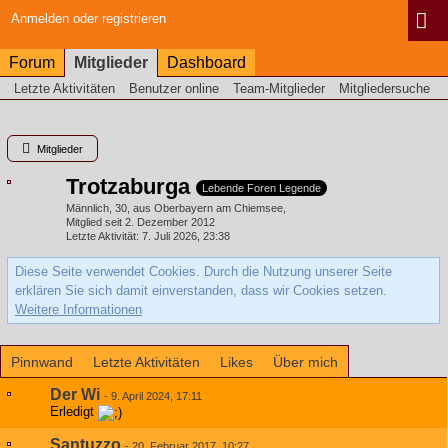
Anmelden oder registrieren
Forum
Mitglieder
Dashboard
Letzte Aktivitäten
Benutzer online
Team-Mitglieder
Mitgliedersuche
Mitglieder
Trotzaburga
Lebende Foren Legende
Männlich
30
aus Oberbayern am Chiemsee
Mitglied seit 2. Dezember 2012
Letzte Aktivität
7. Juli 2026, 23:38
Diese Seite verwendet Cookies. Durch die Nutzung unserer Seite
erklären Sie sich damit einverstanden, dass wir Cookies setzen.
Weitere Informationen
Pinnwand
Letzte Aktivitäten
Likes
Über mich
Der Wi
-
9. April 2024, 17:11
Erledigt
Santuzzo
-
20. Februar 2017, 10:27