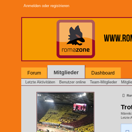
Anmelden oder registrieren
Mitglieder
Forum
Dashboard
Letzte Aktivitäten
Benutzer online
Team-Mitglieder
Mitgli
Roma
Tro
Männlic
Letzte A