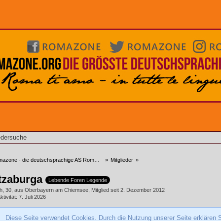
edersuche
zone - die deutschsprachige AS Roma Community
»
Mitglieder
»
tzaburga
Lebende Foren Legende
h
30
aus Oberbayern am Chiemsee
Mitglied seit 2. Dezember 2012
ktivität
7. Juli 2026
Diese Seite verwendet Cookies. Durch die Nutzung unserer Seite erklären S