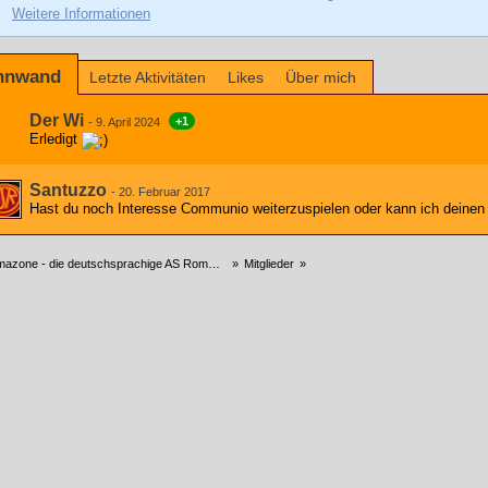
Weitere Informationen
nnwand
Letzte Aktivitäten
Likes
Über mich
Der Wi
+1
-
9. April 2024
Erledigt
Santuzzo
-
20. Februar 2017
Hast du noch Interesse Communio weiterzuspielen oder kann ich deinen
zone - die deutschsprachige AS Roma Community
»
Mitglieder
»