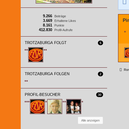
9.266
Beiträge
Pi
3.669
Erhaltene Likes
8.161
Punkte
412.830
Profil-Aufrufe
TROTZABURGA FOLGT
5
Roma
TROTZABURGA FOLGEN
2
PROFIL-BESUCHER
30
Alle anzeigen