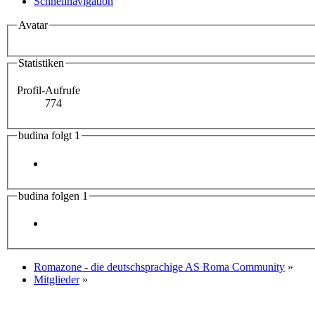
Schnellnavigation
Avatar
Statistiken
Profil-Aufrufe
774
budina folgt
1
budina folgen
1
Romazone - die deutschsprachige AS Roma Community
»
Mitglieder
»