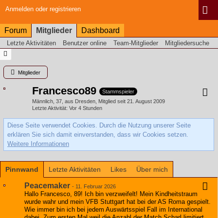
Anmelden oder registrieren
Forum
Mitglieder
Dashboard
Letzte Aktivitäten
Benutzer online
Team-Mitglieder
Mitgliedersuche
Mitglieder
Francesco89
Stammspieler
Männlich
37
aus Dresden
Mitglied seit 21. August 2009
Letzte Aktivität
Vor 4 Stunden
Diese Seite verwendet Cookies. Durch die Nutzung unserer Seite
erklären Sie sich damit einverstanden, dass wir Cookies setzen.
Weitere Informationen
Pinnwand
Letzte Aktivitäten
Likes
Über mich
Peacemaker
-
11. Februar 2026
Hallo Francesco, 89! Ich bin verzweifelt! Mein Kindheitstraum
wurde wahr und mein VFB Stuttgart hat bei der AS Roma gespielt.
Wie immer bin ich bei jedem Auswärtsspiel Fall im International
dabei. Zum ersten Mal weil die Anzahl der Match Scharl limitiert.