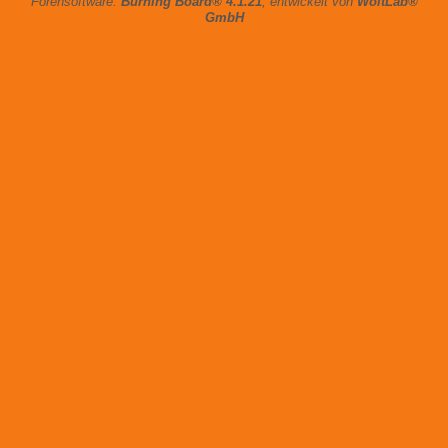
Forensoftware:
Burning Board® 4.1.21
, entwickelt von
WoltLab®
GmbH