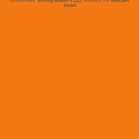
Forensoftware:
Burning Board® 4.1.21
, entwickelt von
WoltLab®
GmbH