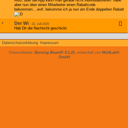
Also, über die App kann man gerade nicht individualisieren. habe
aber nun über einen Mitarbeiter einen Rabattcode
bekommen....evtl. bekomme ich ja nun am Ende doppelten Rabatt
Der Wi
-
22. Juli 2020
Hab Dir die Nachricht geschickt.
Datenschutzerklärung
Impressum
Forensoftware:
Burning Board® 4.1.21
, entwickelt von
WoltLab®
GmbH