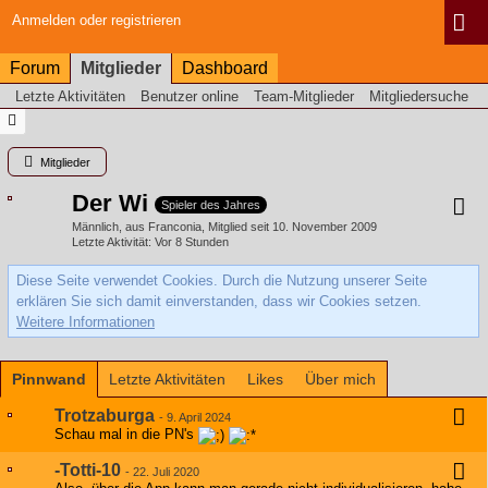
Anmelden oder registrieren
Forum
Mitglieder
Dashboard
Letzte Aktivitäten
Benutzer online
Team-Mitglieder
Mitgliedersuche
Mitglieder
Der Wi
Spieler des Jahres
Männlich
aus Franconia
Mitglied seit 10. November 2009
Letzte Aktivität
Vor 8 Stunden
Diese Seite verwendet Cookies. Durch die Nutzung unserer Seite
erklären Sie sich damit einverstanden, dass wir Cookies setzen.
Weitere Informationen
Pinnwand
Letzte Aktivitäten
Likes
Über mich
Trotzaburga
-
9. April 2024
Schau mal in die PN's
-Totti-10
-
22. Juli 2020