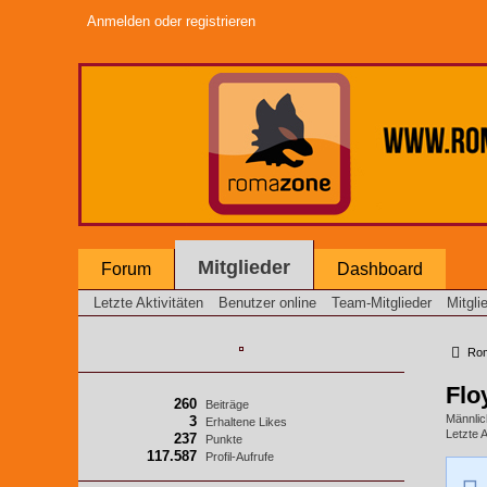
Anmelden oder registrieren
Mitglieder
Forum
Dashboard
Letzte Aktivitäten
Benutzer online
Team-Mitglieder
Mitgli
Roma
Flo
260
Beiträge
Männlic
3
Erhaltene Likes
Letzte A
237
Punkte
117.587
Profil-Aufrufe