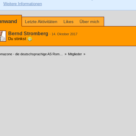
Weitere Informationen
nnwand
Letzte Aktivitäten
Likes
Über mich
Bernd Stromberg
-
14. Oktober 2017
Du stinkst
azone - die deutschsprachige AS Roma Community
»
Mitglieder
»