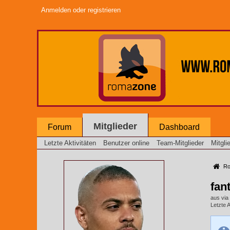
Anmelden oder registrieren
Mitglieder
Forum
Dashboard
Letzte Aktivitäten
Benutzer online
Team-Mitglieder
Mitgli
Rom
fan
aus via
Letzte A