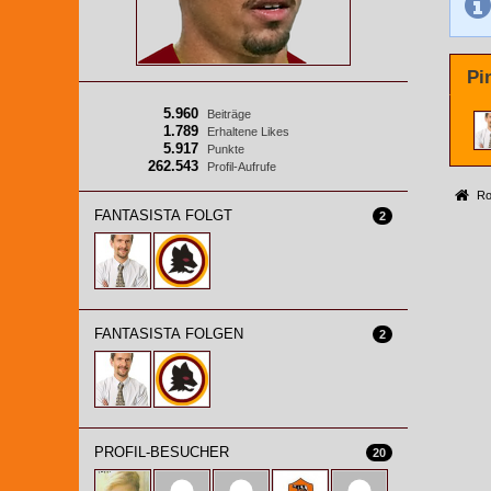
Pi
5.960
Beiträge
1.789
Erhaltene Likes
5.917
Punkte
262.543
Profil-Aufrufe
Rom
FANTASISTA FOLGT
2
FANTASISTA FOLGEN
2
PROFIL-BESUCHER
20