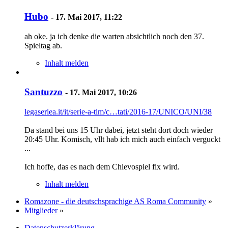
Hubo
-
17. Mai 2017, 11:22
ah oke. ja ich denke die warten absichtlich noch den 37.
Spieltag ab.
Inhalt melden
Santuzzo
-
17. Mai 2017, 10:26
legaseriea.it/it/serie-a-tim/c…tati/2016-17/UNICO/UNI/38
Da stand bei uns 15 Uhr dabei, jetzt steht dort doch wieder
20:45 Uhr. Komisch, vllt hab ich mich auch einfach verguckt
...
Ich hoffe, das es nach dem Chievospiel fix wird.
Inhalt melden
Romazone - die deutschsprachige AS Roma Community
»
Mitglieder
»
Datenschutzerklärung