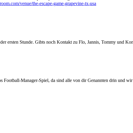
room.com/venue/the-escape-game-grapevine-tx-usa
en der ersten Stunde. Gibts noch Kontakt zu Flo, Jannis, Tommy und Ko
Football-Manager-Spiel, da sind alle von dir Genannten drin und wir 