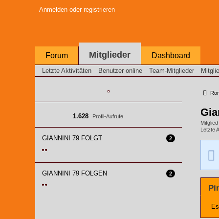
Anmelden oder registrieren
Mitglieder
Forum
Dashboard
Letzte Aktivitäten
Benutzer online
Team-Mitglieder
Mitgli
Roma
Gia
1.628
Profil-Aufrufe
Mitglie
Letzte A
GIANNINI 79 FOLGT
2
GIANNINI 79 FOLGEN
2
Pi
Es