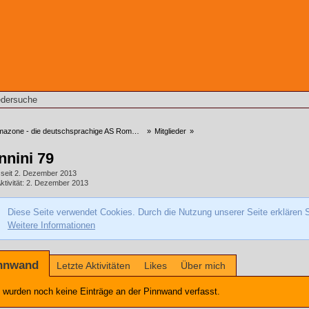
edersuche
zone - die deutschsprachige AS Roma Community
»
Mitglieder
»
nnini 79
d seit 2. Dezember 2013
ktivität
2. Dezember 2013
Diese Seite verwendet Cookies. Durch die Nutzung unserer Seite erklären S
Weitere Informationen
nnwand
Letzte Aktivitäten
Likes
Über mich
 wurden noch keine Einträge an der Pinnwand verfasst.