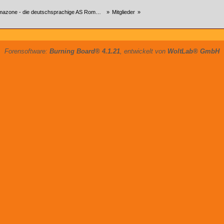
zone - die deutschsprachige AS Roma Community
»
Mitglieder
»
Forensoftware:
Burning Board® 4.1.21
, entwickelt von
WoltLab® GmbH