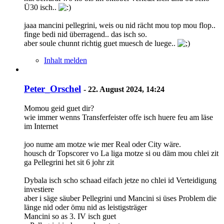
Ü30 isch..
jaaa mancini pellegrini, weis ou nid rächt mou top mou flop..
finge bedi nid überragend.. das isch so.
aber soule chunnt richtig guet muesch de luege..
Inhalt melden
Peter_Orschel
-
22. August 2024, 14:24
Momou geid guet dir?
wie immer wenns Transferfeister offe isch huere feu am läse
im Internet
joo nume am motze wie mer Real oder City wäre.
housch dr Topscorer vo La liga motze si ou däm mou chlei zit
ga Pellegrini het sit 6 johr zit
Dybala isch scho schaad eifach jetze no chlei id Verteidigung
investiere
aber i säge säuber Pellegrini und Mancini si üses Problem die
länge nid oder ömu nid as leistigsträger
Mancini so as 3. IV isch guet