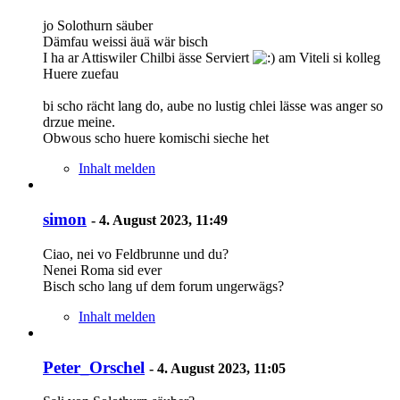
jo Solothurn säuber
Dämfau weissi äuä wär bisch
I ha ar Attiswiler Chilbi ässe Serviert
am Viteli si kolleg
Huere zuefau
bi scho rächt lang do, aube no lustig chlei lässe was anger so
drzue meine.
Obwous scho huere komischi sieche het
Inhalt melden
simon
-
4. August 2023, 11:49
Ciao, nei vo Feldbrunne und du?
Nenei Roma sid ever
Bisch scho lang uf dem forum ungerwägs?
Inhalt melden
Peter_Orschel
-
4. August 2023, 11:05