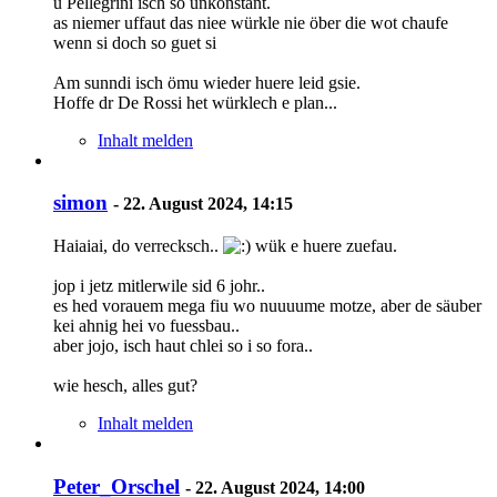
u Pellegrini isch so unkonstant.
as niemer uffaut das niee würkle nie öber die wot chaufe
wenn si doch so guet si
Am sunndi isch ömu wieder huere leid gsie.
Hoffe dr De Rossi het würklech e plan...
Inhalt melden
simon
-
22. August 2024, 14:15
Haiaiai, do verrecksch..
wük e huere zuefau.
jop i jetz mitlerwile sid 6 johr..
es hed vorauem mega fiu wo nuuuume motze, aber de säuber
kei ahnig hei vo fuessbau..
aber jojo, isch haut chlei so i so fora..
wie hesch, alles gut?
Inhalt melden
Peter_Orschel
-
22. August 2024, 14:00