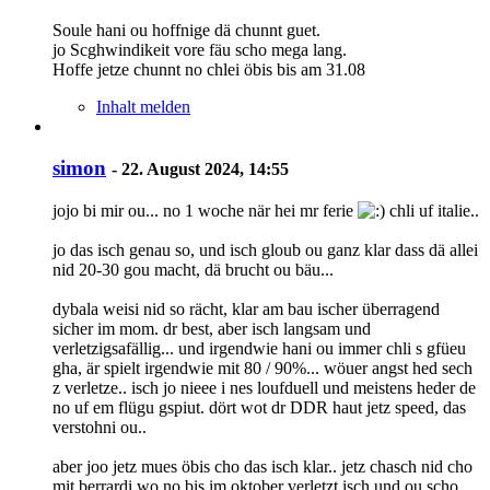
Soule hani ou hoffnige dä chunnt guet.
jo Scghwindikeit vore fäu scho mega lang.
Hoffe jetze chunnt no chlei öbis bis am 31.08
Inhalt melden
simon
-
22. August 2024, 14:55
jojo bi mir ou... no 1 woche när hei mr ferie
chli uf italie..
jo das isch genau so, und isch gloub ou ganz klar dass dä allei
nid 20-30 gou macht, dä brucht ou bäu...
dybala weisi nid so rächt, klar am bau ischer überragend
sicher im mom. dr best, aber isch langsam und
verletzigsafällig... und irgendwie hani ou immer chli s gfüeu
gha, är spielt irgendwie mit 80 / 90%... wöuer angst hed sech
z verletze.. isch jo nieee i nes loufduell und meistens heder de
no uf em flügu gspiut. dört wot dr DDR haut jetz speed, das
verstohni ou..
aber joo jetz mues öbis cho das isch klar.. jetz chasch nid cho
mit berrardi wo no bis im oktober verletzt isch und ou scho