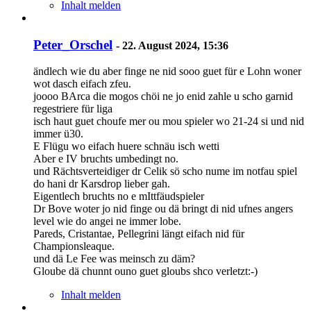
Inhalt melden
Peter_Orschel
-
22. August 2024, 15:36
ändlech wie du aber finge ne nid sooo guet für e Lohn woner
wot dasch eifach zfeu.
joooo BArca die mogos chöi ne jo enid zahle u scho garnid
regestriere für liga
isch haut guet choufe mer ou mou spieler wo 21-24 si und nid
immer ü30.
E Flügu wo eifach huere schnäu isch wetti
Aber e IV bruchts umbedingt no.
und Rächtsverteidiger dr Celik sö scho nume im notfau spiel
do hani dr Karsdrop lieber gah.
Eigentlech bruchts no e mIttfäudspieler
Dr Bove woter jo nid finge ou dä bringt di nid ufnes angers
level wie do angei ne immer lobe.
Pareds, Cristantae, Pellegrini längt eifach nid für
Championsleaque.
und dä Le Fee was meinsch zu däm?
Gloube dä chunnt ouno guet gloubs shco verletzt:-)
Inhalt melden