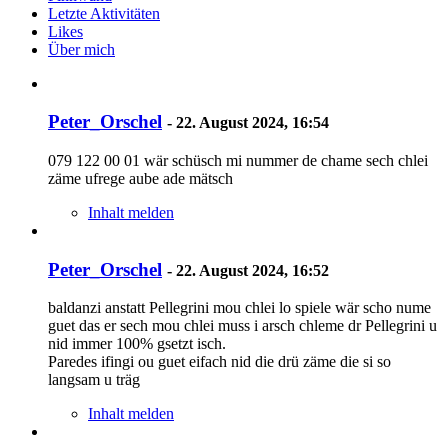
Letzte Aktivitäten
Likes
Über mich
Peter_Orschel
-
22. August 2024, 16:54
079 122 00 01 wär schüsch mi nummer de chame sech chlei
zäme ufrege aube ade mätsch
Inhalt melden
Peter_Orschel
-
22. August 2024, 16:52
baldanzi anstatt Pellegrini mou chlei lo spiele wär scho nume
guet das er sech mou chlei muss i arsch chleme dr Pellegrini u
nid immer 100% gsetzt isch.
Paredes ifingi ou guet eifach nid die drü zäme die si so
langsam u träg
Inhalt melden