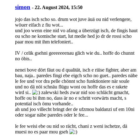
simon
-
22. August 2024, 15:50
jojo das isch scho so. drum wot juve äuä ou nid verlengere,
wöuer eifach z fiu wot...
und joo wenn eine nid vo afang a überzügt isch, de fingis haut
ou scho ne komische start, lut medie hed jo dr de rossi scho
paar mou mit ihm telefoniert..
IV / celik gsehni geeeeeeenau glich wie du.. hoffe do chunnt
no öbis..
nenei bove dört fäut ou d qualität, isch e riiise fighter, aber am
bau, naja.. paredes fingi ebe eigch scho no guet.. paredes näbe
le fee und vor dra pelle chönnt scho funktioniere när soule
und no dä nöi schnäu flügu woni ou hoffe das es e rakete
wird si..
zalewski heds zwar nid soo schlächt gmacht,
hoffe ou bi ihm no, dass är no e schritt vorwärts macht, s
potential isch ömu vorhande..
ah und joo villecht bringt der de ufzmou baldanzi uf em 10ni
oder sogar näbe paredes oder le fee...
le fee weisi ebe ou nid so rächt, chani z weni ischetze, dä
muesi no es paar mou gseh